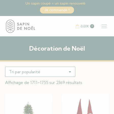
Un sapin coupé = un sapin renouvelé
Je commande !
0.00
€
0
Décoration de Noël
Vous êtes ici :
Trié
Affichage de 1711–1755 sur 2369 résultats
par
popularité