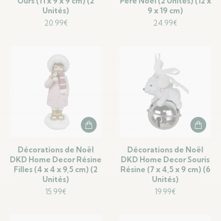
Ours (11 x 9 x 9 cm) (2
Père Noël (2 Unités) (12 x
Unités)
9 x 19 cm)
20.99
€
24.99
€
Décorations de Noël
Décorations de Noël
DKD Home Decor Résine
DKD Home Decor Souris
Filles (4 x 4 x 9,5 cm) (2
Résine (7 x 4,5 x 9 cm) (6
Unités)
Unités)
15.99
€
19.99
€