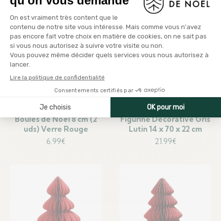
Boules de Noël 8 cm (2
Figurine Décorative Gris
uds) Verre Rouge
Lutin 14 x 70 x 22 cm
6.99
€
21.99
€