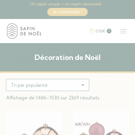
Un sapin coupé = un sapin renouvelé
Je commande !
0.00
€
0
Décoration de Noël
Vous êtes ici :
Trié
Affichage de 1486–1530 sur 2369 résultats
par
popularité