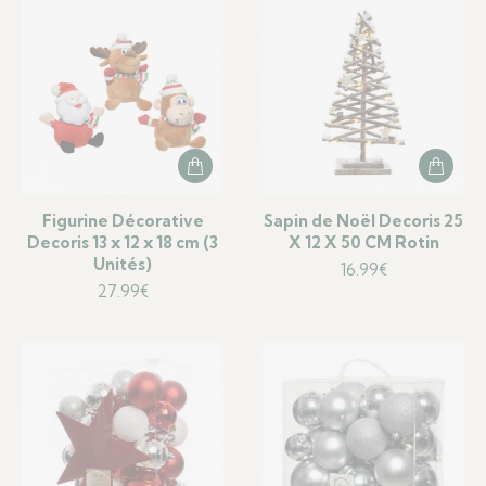
Figurine Décorative
Sapin de Noël Decoris 25
Decoris 13 x 12 x 18 cm (3
X 12 X 50 CM Rotin
Unités)
16.99
€
27.99
€