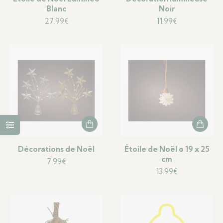
Blanc
Noir
27.99
€
11.99
€
Décorations de Noël
Étoile de Noël ø 19 x 25
cm
7.99
€
13.99
€