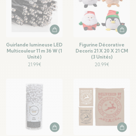
Guirlande lumineuse LED
Figurine Décorative
Multicouleur 11 m 36 W (1
Decoris 21 X 20 X 21 CM
Unité)
(3 Unités)
21.99
€
20.99
€