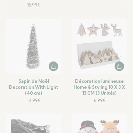
15.99
€
Sapin de Noël
Décoration lumineuse
Decoration With Light
Home & Styling 10 X 3 X
(40 cm)
13 CM (3 Unités)
14.99
€
6.99
€