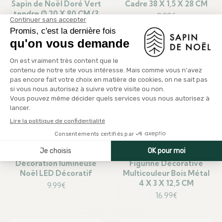
Sapin de Noël Doré Vert
Cadre 38 X 1,5 X 28 CM
tendre Ø 20 X 80 CM (3
9.99
€
Unités)
26.99
€
Décoration lumineuse
Figurine Décorative
Noël LED Décoratif
Multicouleur Bois Métal
4 X 3 X 12,5 CM
9.99
€
16.99
€