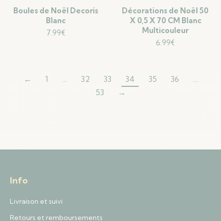
Boules de Noël Decoris
Décorations de Noël 50
Blanc
X 0,5 X 70 CM Blanc
Multicouleur
7.99
€
6.99
€
←
1
…
32
33
34
35
36
…
53
→
Info
Livraison et suivi
Retours et remboursements