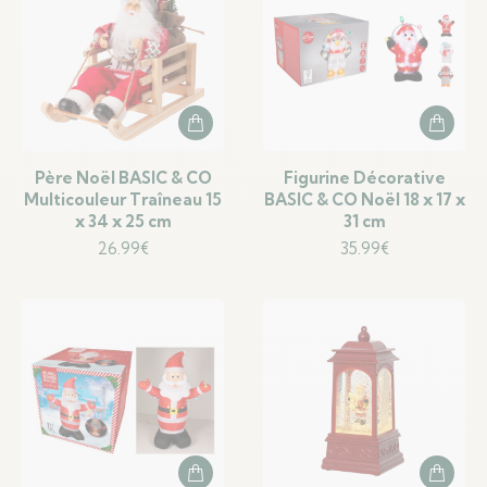
Père Noël BASIC & CO
Figurine Décorative
Multicouleur Traîneau 15
BASIC & CO Noël 18 x 17 x
x 34 x 25 cm
31 cm
26.99
€
35.99
€