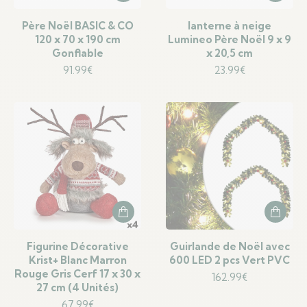
Père Noël BASIC & CO
lanterne à neige
120 x 70 x 190 cm
Lumineo Père Noël 9 x 9
Gonflable
x 20,5 cm
91.99
€
23.99
€
Figurine Décorative
Guirlande de Noël avec
Krist+ Blanc Marron
600 LED 2 pcs Vert PVC
Rouge Gris Cerf 17 x 30 x
162.99
€
27 cm (4 Unités)
67.99
€