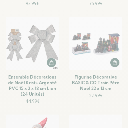
93.99
€
75.99
€
Ensemble Décorations
Figurine Décorative
de Noël Krist+ Argenté
BASIC & CO Train Père
PVC 15 x 2 x 18 cm Lien
Noël 22 x 13 cm
(24 Unités)
22.99
€
44.99
€