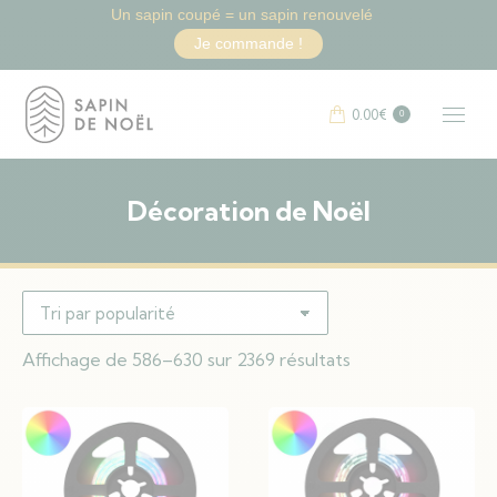
Un sapin coupé = un sapin renouvelé
Je commande !
0.00
€
0
Décoration de Noël
Vous êtes ici :
Trié
Affichage de 586–630 sur 2369 résultats
par
popularité