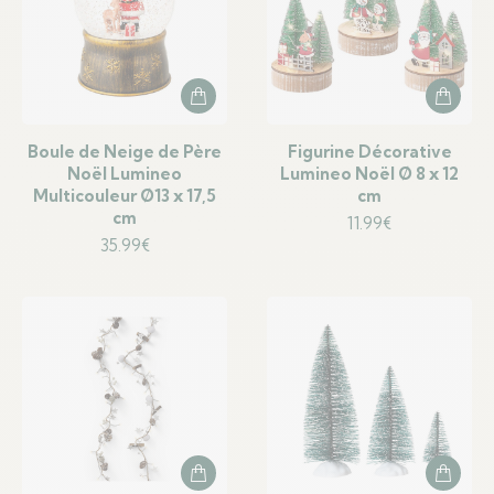
Boule de Neige de Père
Figurine Décorative
Noël Lumineo
Lumineo Noël Ø 8 x 12
Multicouleur Ø13 x 17,5
cm
cm
11.99
€
35.99
€