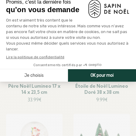
Papillon 43 x 58 cm
12.99
€
48.99
€
Père Noël Lumineo 17 x
Étoile de Noël Lumineo
14 x 23,5 cm
Doré 38 x 38 cm
33.99
€
9.99
€