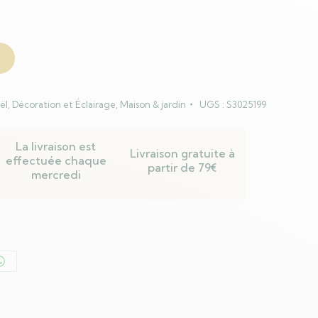
ël
,
Décoration et Éclairage
,
Maison & jardin
UGS :
S3025199
La livraison est
Livraison gratuite à
effectuée chaque
partir de 79€
mercredi
er
Partager
sur
n
WhatsApp