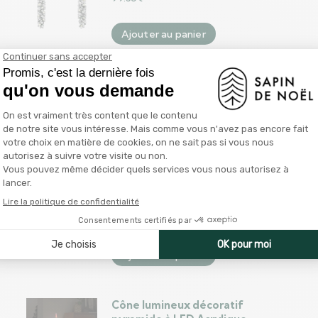
Ajouter au panier
Cordon lumineux de Noël 6
Rennes XXL et traîneau 2160
LED 7 m
245.12
€
Ajouter au panier
Lampe de piédestal de Noël
avec Père Noël 64 cm LED
97.80
€
Ajouter au panier
Cône lumineux décoratif