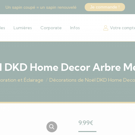
Je commande !
Un sapin coupé = un sapin renouvelé
les
Lumières
Corporate
Infos
Votre compt
l DKD Home Decor Arbre Méta
oration et Éclairage
Décorations de Noël DKD Home Decor 
9.99
€