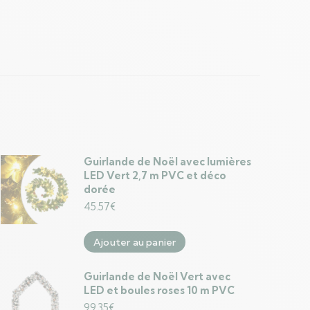
Guirlande de Noël avec lumières
LED Vert 2,7 m PVC et déco
dorée
45.57
€
Ajouter au panier
Guirlande de Noël Vert avec
LED et boules roses 10 m PVC
99.35
€