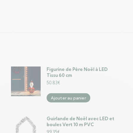
Figurine de Père Noël à LED
Tissu 60 cm
50.83
€
Ajouter au panier
Guirlande de Noël avec LED et
boules Vert 10 m PVC
99.35
€