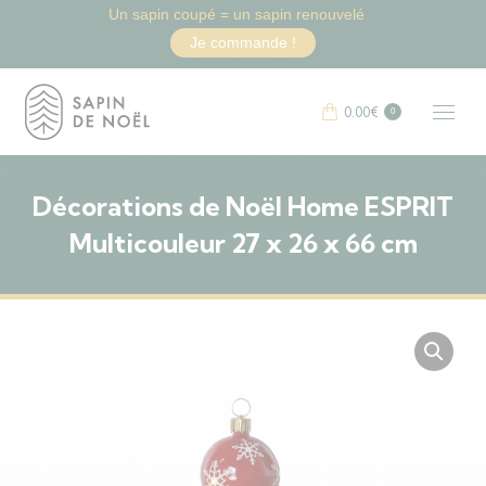
Un sapin coupé = un sapin renouvelé
Je commande !
0.00
€
0
Décorations de Noël Home ESPRIT
Multicouleur 27 x 26 x 66 cm
Vous êtes ici :