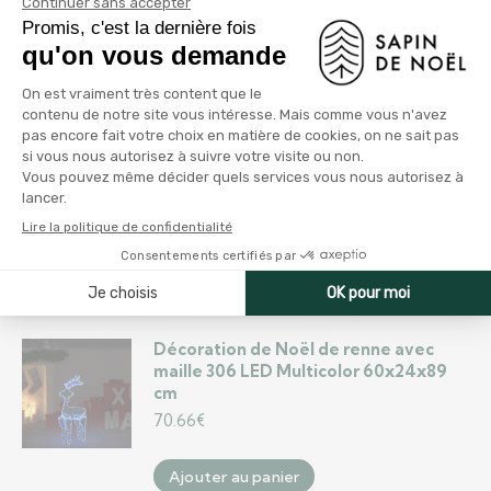
Guirlande de Noël Vert avec LED et
boules dorée-bronze 10 m PVC
99.35
€
Ajouter au panier
Décoration de Noël Rennes et
traîneau 160 LED 130 cm Acrylique
78.07
€
Ajouter au panier
Décoration de Noël de renne avec
maille 306 LED Multicolor 60x24x89
cm
70.66
€
Ajouter au panier