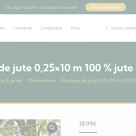
Je commande !
Un sapin coupé = un sapin renouvelé
les
Lumières
Corporate
Infos
Votre compt
de jute 0,25×10 m 100 % jute
on & jardin
Décorations
Rouleau de jute 0,25×10 m 100 %
18.99
€