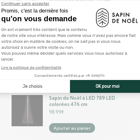
avec neige floquée 210 cm
PVC/PE
82.99
€
Ajouter au panier
Sapin de Noël artificiel mince
avec neige floquée 150 cm
PVC/PE
60.99
€
Ajouter au panier
Sapin de Noël à LED 789 LED
colorées 476 cm
98.99
€
Ajouter au panier