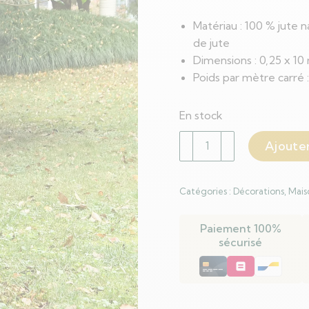
Matériau : 100 % jute n
de jute
Dimensions : 0,25 x 10 m
Poids par mètre carré 
En stock
quantité
Ajouter
de
Rouleau
de
Catégories :
Décorations
,
Mais
jute
0,25x10
Paiement 100%
m
sécurisé
100
%
jute