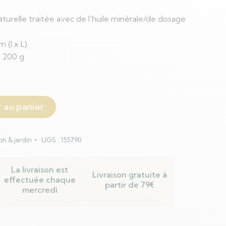
aturelle traitée avec de l’huile minérale/de dosage
 (l x L)
: 200 g
 au panier
on & jardin
UGS :
155790
La livraison est
Livraison gratuite à
effectuée chaque
partir de 79€
mercredi