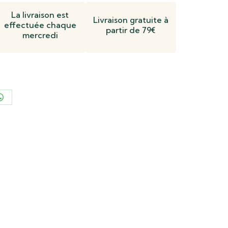
La livraison est
Livraison gratuite à
effectuée chaque
partir de 79€
mercredi
er
Partager
sur
n
WhatsApp