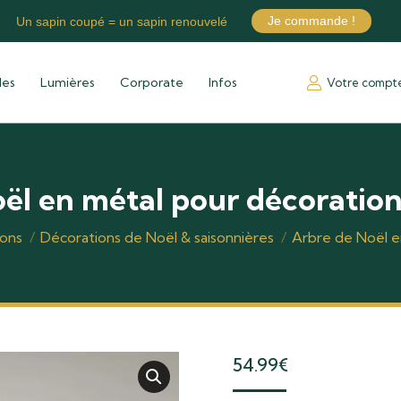
Je commande !
Un sapin coupé = un sapin renouvelé
les
Lumières
Corporate
Infos
Votre compt
ël en métal pour décoration
ons
Décorations de Noël & saisonnières
Arbre de Noël e
54.99
€