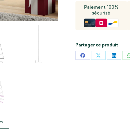
Paiement 100%
sécurisé
Partager ce produit
Partager
Partager
Partag
sur
sur
sur
Facebook
X
LinkedI
es