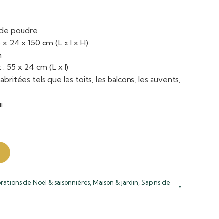
t de poudre
 x 24 x 150 cm (L x l x H)
m
: 55 x 24 cm (L x l)
britées tels que les toits, les balcons, les auvents,
i
rations de Noël & saisonnières
,
Maison & jardin
,
Sapins de