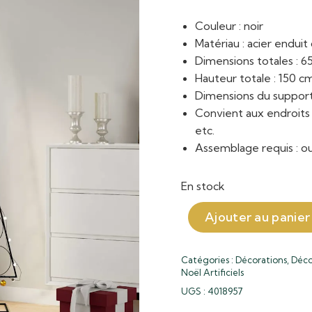
Couleur : noir
Matériau : acier endui
Dimensions totales : 65
Hauteur totale : 150 c
Dimensions du support 
Convient aux endroits a
etc.
Assemblage requis : ou
En stock
Ajouter au panier
Catégories :
Décorations
,
Déco
Noël Artificiels
UGS :
4018957