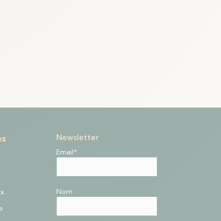
Newsletter
es
Email*
Nom
ux
e