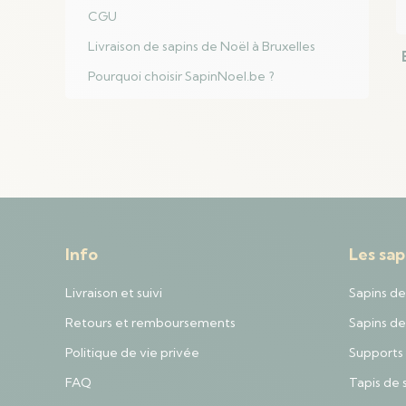
CGU
Livraison de sapins de Noël à Bruxelles
Pourquoi choisir SapinNoel.be ?
Info
Les sap
Livraison et suivi
Sapins de
Retours et remboursements
Sapins de 
Politique de vie privée
Supports 
FAQ
Tapis de 