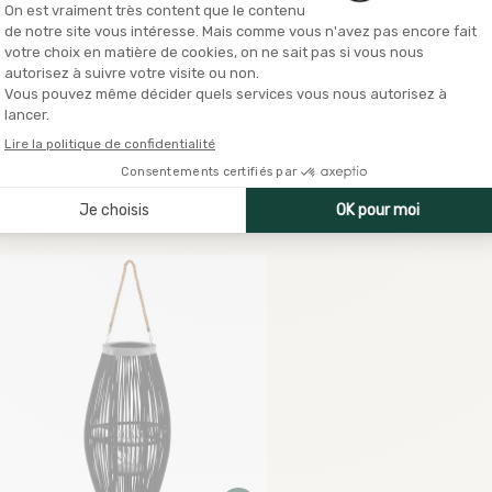
ougeoirs en pierre de sel vidaXL
Bougeoirs 3 pcs gr
4 pièces 2,8 kg Rose
86.99
€
24.99
€