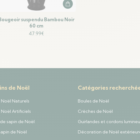
Bougeoir suspendu Bambou Noir
60 cm
47.99
€
ins de Noël
Catégories recherché
 Noël Naturels
Boules de Noël
Noël Artificiels
Crèches de Noël
de sapin de Noël
Guirlandes et cordons lumine
sapin de Noël
Décoration de Noël extérieur