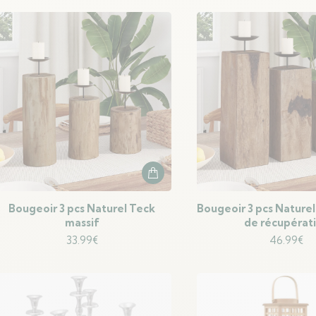
Bougeoir 3 pcs Naturel Teck
Bougeoir 3 pcs Naturel
massif
de récupérat
33.99
€
46.99
€