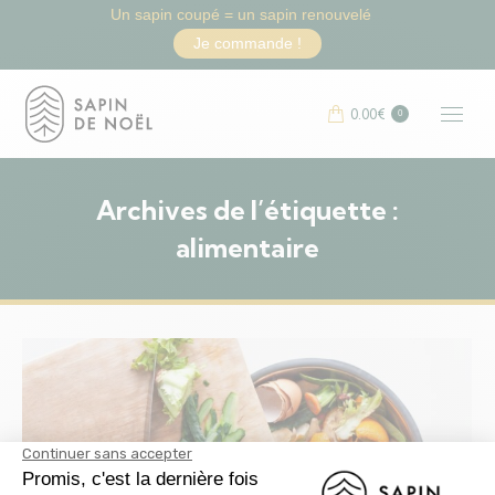
Un sapin coupé = un sapin renouvelé
Je commande !
0.00
€
0
Archives de l’étiquette :
alimentaire
Vous êtes ici :