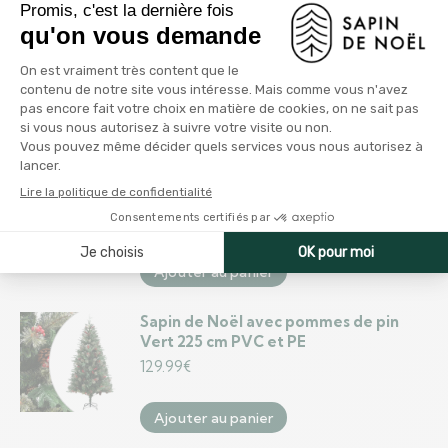
Support de sapin de Noël Noir
58x58x21 cm
34.99
€
Ajouter au panier
Sapin de Noël à LED 495 LED colorées
300,5 cm
76.99
€
Ajouter au panier
Sapin de Noël avec pommes de pin
Vert 225 cm PVC et PE
129.99
€
Ajouter au panier