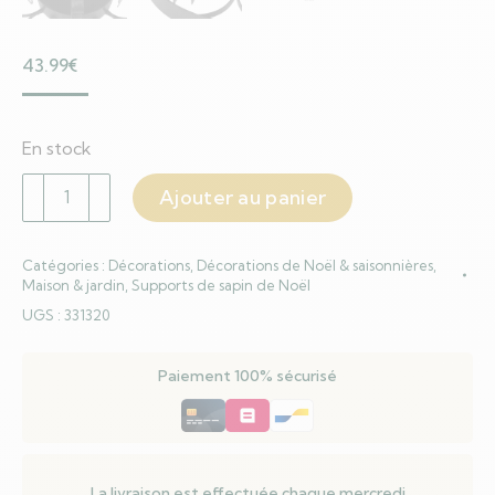
43.99
€
En stock
quantité
Ajouter au panier
de
Support
Catégories :
Décorations
,
Décorations de Noël & saisonnières
,
de
Maison & jardin
,
Supports de sapin de Noël
sapin
UGS :
331320
de
Noël
Paiement 100% sécurisé
Noir
29x29x15,5
cm
La livraison est effectuée chaque mercredi