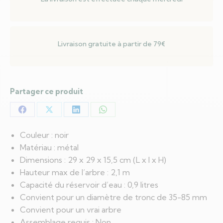
Livraison gratuite à partir de 79€
Partager ce produit
Partager
Partager
Partager
Partager
sur
sur
sur
sur
Couleur : noir
Facebook
X
LinkedIn
WhatsApp
Matériau : métal
Dimensions : 29 x 29 x 15,5 cm (L x l x H)
Hauteur max de l’arbre : 2,1 m
Capacité du réservoir d’eau : 0,9 litres
Convient pour un diamètre de tronc de 35-85 mm
Convient pour un vrai arbre
Assemblage requis : Non