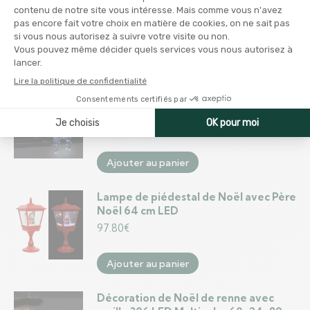
traîneau 240 LED Acrylique
131.24
€
Ajouter au panier
Renne de décoration de Noël 90 LED
60x16x100 cm Acrylique Blanc froid
65.86
€
Ajouter au panier
Lampe de piédestal de Noël avec Père
Noël 64 cm LED
97.80
€
Ajouter au panier
Décoration de Noël de renne avec