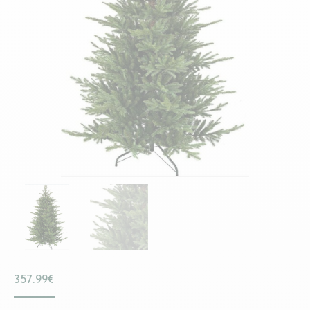
357.99
€