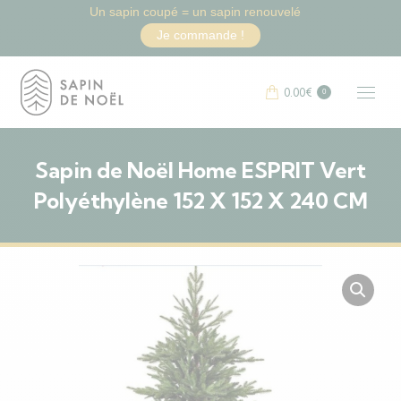
Un sapin coupé = un sapin renouvelé
Je commande !
0.00
€
0
Sapin de Noël Home ESPRIT Vert
Polyéthylène 152 X 152 X 240 CM
Vous êtes ici :