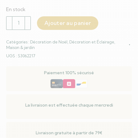
En stock
quantité
Ajouter au panier
de
Sapin
Catégories :
Décoration de Noël
,
Décoration et Éclairage
,
de
Maison & jardin
Noël
UGS :
S3062217
Home
ESPRIT
Paiement 100% sécurisé
Vert
Polyéthylène
152
X
152
La livraison est effectuée chaque mercredi
X
240
CM
Livraison gratuite à partir de 79€