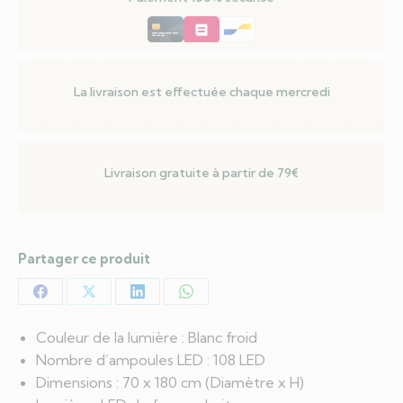
froid
108
LED
180
La livraison est effectuée chaque mercredi
cm
Livraison gratuite à partir de 79€
Partager ce produit
Partager
Partager
Partager
Partager
sur
sur
sur
sur
Couleur de la lumière : Blanc froid
Facebook
X
LinkedIn
WhatsApp
Nombre d’ampoules LED : 108 LED
Dimensions : 70 x 180 cm (Diamètre x H)