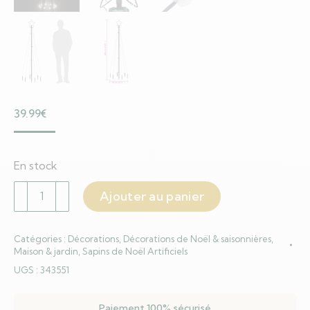
39.99
€
En stock
quantité
Ajouter au panier
de
Sapin
Catégories :
Décorations
,
Décorations de Noël & saisonnières
,
de
Maison & jardin
,
Sapins de Noël Artificiels
Noël
UGS :
343551
avec
piquet
Paiement 100% sécurisé
Blanc