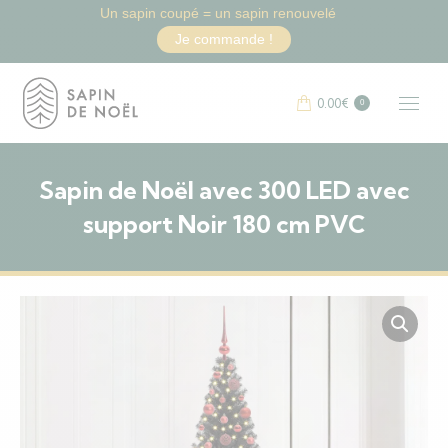
Un sapin coupé = un sapin renouvelé
Je commande !
0.00
€
0
Sapin de Noël avec 300 LED avec
support Noir 180 cm PVC
Vous êtes ici :