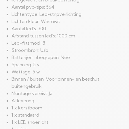
Aantal pvc-tips: 564
Lichtentype: Led-stripverlichting
Lichten kleur: Warmwit
Aantal led’s: 300
Afstand tussen led’s: 1000 cm
Led-flitsmodi: 8
Stroombron: Usb
Batterijen inbegrepen: Nee
Spanning: 5 v
Wattage: 5 w
Binnen / buiten: Voor binnen- en beschut
buitengebruik
Montage vereist: Ja
Aflevering:
1 x kerstboom
1 x standaard
1 x LED snoerlicht