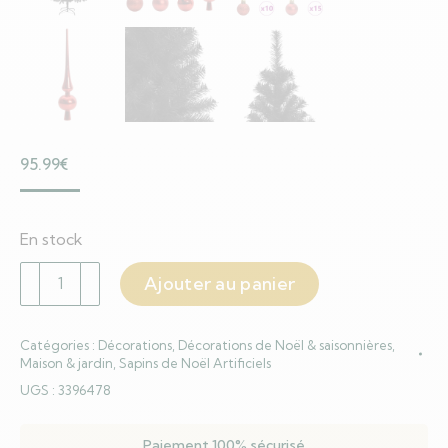
95.99
€
En stock
quantité
Ajouter au panier
de
Sapin
Catégories :
Décorations
,
Décorations de Noël & saisonnières
,
de
Maison & jardin
,
Sapins de Noël Artificiels
Noël
UGS :
3396478
avec
300
Paiement 100% sécurisé
LED