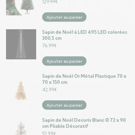
129.99
€
Ajouter au panier
Sapin de Noël à LED 495 LED colorées
300,5 cm
76.99
€
Ajouter au panier
Sapin de Noël Or Métal Plastique 70 x
70 x 150 cm
42.99
€
Ajouter au panier
Sapin de Noël Decoris Blanc Ø 72 x 90
cm Pliable Décoratif
52.99
€