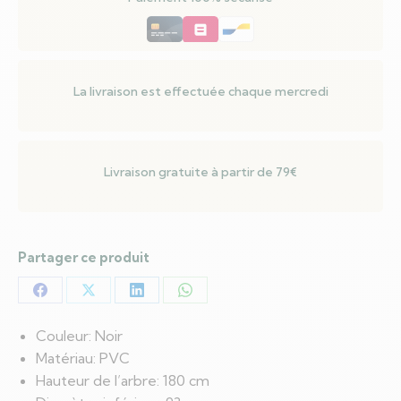
avec
support
Noir
180
La livraison est effectuée chaque mercredi
cm
PVC
Livraison gratuite à partir de 79€
Partager ce produit
Partager
Partager
Partager
Partager
sur
sur
sur
sur
Couleur: Noir
Facebook
X
LinkedIn
WhatsApp
Matériau: PVC
Hauteur de l’arbre: 180 cm