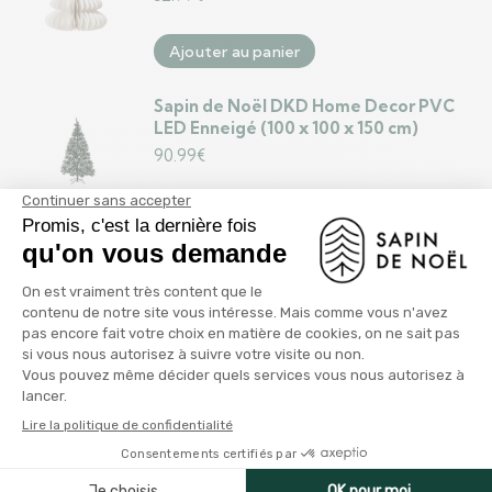
Ajouter au panier
Sapin de Noël DKD Home Decor PVC
LED Enneigé (100 x 100 x 150 cm)
90.99
€
Ajouter au panier
Sapin de Noël Tour Étoile Doré Métal
Plastique 39 x 186 x 39 cm (4 Unités)
71.99
€
Ajouter au panier
Sapin de Noël Tour Rouge Métal
Plastique 39 x 186 x 39 cm (4 Unités)
71.99
€