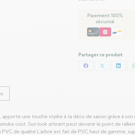
avec
150
Paiement 100%
LED
sécurisé
avec
support
Noir
150
cm
Partager ce produit
PVC
Partager
Partager
Partag
sur
sur
sur
Facebook
X
LinkedI
es
apporte une touche stylée à ta déco de saison grâce à son de
ndre coût. Son look attirant peut devenir le point de ralliem
 PVC de qualité L’arbre est fait de PVC haut de gamme, super