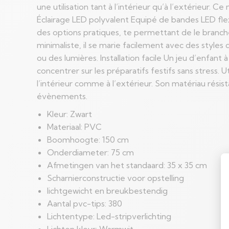
une utilisation tant à l’intérieur qu’à l’extérieur. 
Éclairage LED polyvalent Equipé de bandes LED flex
des options pratiques, te permettant de le branch
minimaliste, il se marie facilement avec des styles
ou des lumières. Installation facile Un jeu d’enfan
concentrer sur les préparatifs festifs sans stress. U
l’intérieur comme à l’extérieur. Son matériau résist
évènements.
Kleur: Zwart
Materiaal: PVC
Boomhoogte: 150 cm
Onderdiameter: 75 cm
Afmetingen van het standaard: 35 x 35 cm
Scharnierconstructie voor opstelling
lichtgewicht en breukbestendig
Aantal pvc-tips: 380
Lichtentype: Led-stripverlichting
Lichten kleur: Warmwit