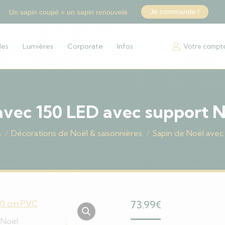
Je commande !
Un sapin coupé = un sapin renouvelé
les
Lumières
Corporate
Infos
Votre compt
avec 150 LED avec support 
s
Décorations de Noël & saisonnières
Sapin de Noël avec
73.99
€