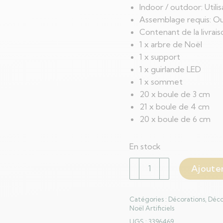
Indoor / outdoor: Utili
Assemblage requis: Ou
Contenant de la livrais
1 x arbre de Noël
1 x support
1 x guirlande LED
1 x sommet
20 x boule de 3 cm
21 x boule de 4 cm
20 x boule de 6 cm
En stock
quantité
Ajouter
de
Sapin
Catégories :
Décorations
,
Déco
de
Noël Artificiels
Noël
UGS :
3396469