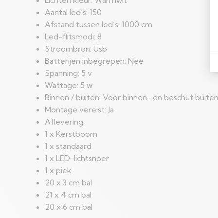
Aantal led’s: 150
Afstand tussen led’s: 1000 cm
Led-flitsmodi: 8
Stroombron: Usb
Batterijen inbegrepen: Nee
Spanning: 5 v
Wattage: 5 w
Binnen / buiten: Voor binnen- en beschut buite
Montage vereist: Ja
Aflevering:
1 x Kerstboom
1 x standaard
1 x LED-lichtsnoer
1 x piek
20 x 3 cm bal
21 x 4 cm bal
20 x 6 cm bal