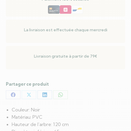
avec
support
Noir
120
La livraison est effectuée chaque mercredi
cm
PVC
Livraison gratuite à partir de 79€
Partager ce produit
Partager
Partager
Partager
Partager
sur
sur
sur
sur
Couleur: Noir
Facebook
X
LinkedIn
WhatsApp
Matériau: PVC
Hauteur de l’arbre: 120 cm