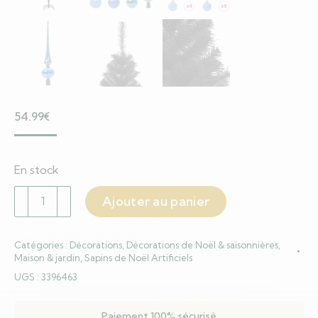
54.99
€
En stock
quantité
Ajouter au panier
de
Sapin
Catégories :
Décorations
,
Décorations de Noël & saisonnières
,
de
Maison & jardin
,
Sapins de Noël Artificiels
Noël
UGS :
3396463
avec
150
Paiement 100% sécurisé
LED