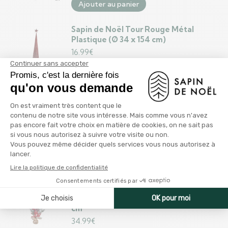
Ajouter au panier
Sapin de Noël Tour Rouge Métal
Plastique (Ø 34 x 154 cm)
16.99
€
Ajouter au panier
Sapin de Noël DKD Home Decor Blanc
Rouge Vert PVC 76 x 12 x 80 cm (3
Unités)
74.99
€
Ajouter au panier
Sapin de Noël DKD Home Decor
Rouge Vert Naturel PVC 35 x 35 x 70
cm
34.99
€