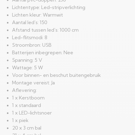
Lichtentype: Led-stripverlichting
Lichten kleur: Warmwit
Aantal led’s: 150
Afstand tussen led’s: 1000 cm
Led-flitsmodi: 8
Stroombron: USB
Batterijen inbegrepen: Nee
Spanning: 5 V
Wattage: 5 W
Voor binnen- en beschut buitengebruik
Montage vereist: Ja
Aflevering:
1 x Kerstboom
1 x standaard
1 x LED-lichtsnoer
1 x piek
20 x 3 cm bal