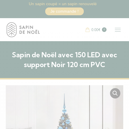
Un sapin coupé = un sapin renouvelé
Je commande !
0.00
€
0
Sapin de Noël avec 150 LED avec
support Noir 120 cm PVC
Vous êtes ici :