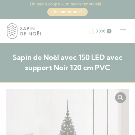
Un sapin coupé = un sapin renouvelé
Je commande !
0.00
€
0
Sapin de Noël avec 150 LED avec
support Noir 120 cm PVC
Vous êtes ici :