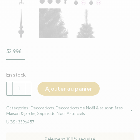
52.99
€
En stock
quantité
Ajouter au panier
de
Sapin
Catégories :
Décorations
,
Décorations de Noël & saisonnières
,
de
Maison & jardin
,
Sapins de Noël Artificiels
Noël
UGS :
3396457
avec
150
Paiement 100% sécurisé
LED