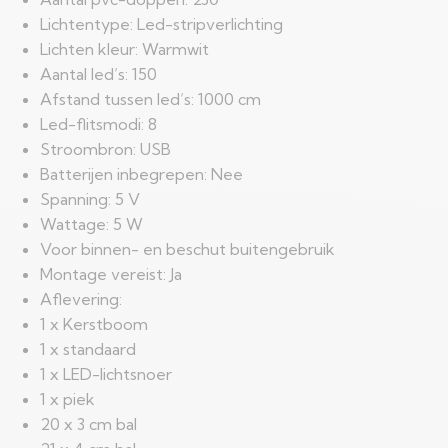
Lichtentype: Led-stripverlichting
Lichten kleur: Warmwit
Aantal led’s: 150
Afstand tussen led’s: 1000 cm
Led-flitsmodi: 8
Stroombron: USB
Batterijen inbegrepen: Nee
Spanning: 5 V
Wattage: 5 W
Voor binnen- en beschut buitengebruik
Montage vereist: Ja
Aflevering:
1 x Kerstboom
1 x standaard
1 x LED-lichtsnoer
1 x piek
20 x 3 cm bal