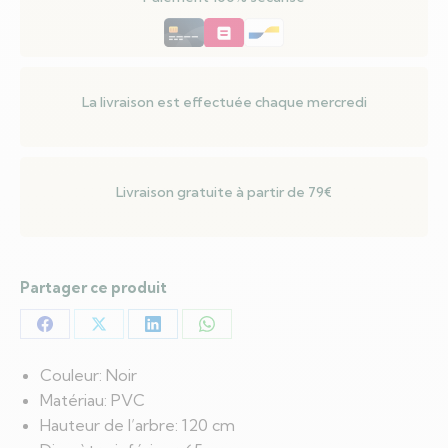
avec
support
Noir
120
La livraison est effectuée chaque mercredi
cm
PVC
Livraison gratuite à partir de 79€
Partager ce produit
Partager
Partager
Partager
Partager
sur
sur
sur
sur
Couleur: Noir
Facebook
X
LinkedIn
WhatsApp
Matériau: PVC
Hauteur de l’arbre: 120 cm