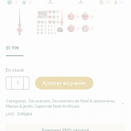
81.99
€
En stock
quantité
Ajouter au panier
de
Sapin
Catégories :
Décorations
,
Décorations de Noël & saisonnières
,
de
Maison & jardin
,
Sapins de Noël Artificiels
Noël
UGS :
3395684
artificiel
Vert
Paiement 100% sécurisé
150