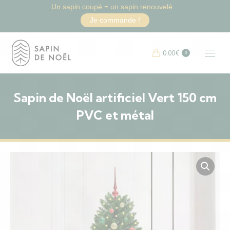
Un sapin coupé = un sapin renouvelé
Je commande !
0.00
€
0
Sapin de Noël artificiel Vert 150 cm
PVC et métal
Vous êtes ici :