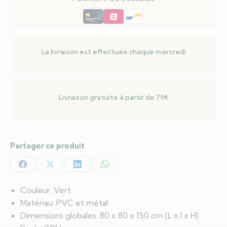
cm
PVC
et
métal
La livraison est effectuée chaque mercredi
Livraison gratuite à partir de 79€
Partager ce produit
Partager
Partager
Partager
Partager
sur
sur
sur
sur
Couleur: Vert
Facebook
X
LinkedIn
WhatsApp
Matériau: PVC et métal
Dimensions globales: 80 x 80 x 150 cm (L x l x H)