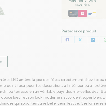
Paiement 100%
éclairé
sécurisé
Vert
240
cm
PVC
Partager ce produit
Partager
Partager
Partag
sur
sur
sur
Facebook
X
LinkedI
es
lumières LED amène la joie des fêtes directement chez toi o
e point focal pour tes décorations à l’intérieur ou à l’exté
rdin ou terrasse en un véritable pays des merveilles des fête
sa douce lueur et son look moderne s’accordent super bien. En
chaudes qui apportent une belle lueur festive. Ces lumières 