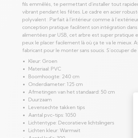
fils emmêlés, te permettant d’installer tout rapidem
vibrant pendant les fêtes. Le cadre en acier robus
polyvalent : Parfait à l’intérieur comme à l’extérie
conception pratique facilitent son intégration dans 
alimentées par USB, cet arbre est super pratique 
peux le placer facilement là où ça te va le mieux. As
fabricant pour le monter sans soucis. S’occuper de
Kleur: Groen
Materiaal: PVC
Boomhoogte: 240 cm
Onderdiameter: 125 cm
Afmetingen van het standaard: 50 cm
Duurzaam
Levensechte takken tips
Aantal pvc-tips: 1050
Lichtentype: Decoratieve lichtslingers
Lichten kleur: Warmwit
Aantal led’s: 300