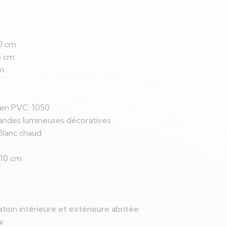
40 cm
5 cm
cm
en PVC: 1050
landes lumineuses décoratives
Blanc chaud
 10 cm
sation intérieure et extérieure abritée
i