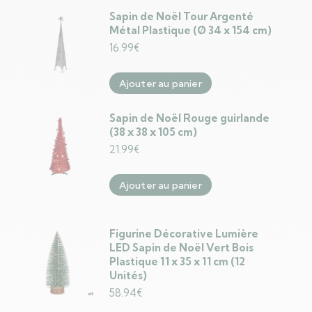
Sapin de Noël Tour Argenté
Métal Plastique (Ø 34 x 154 cm)
16.99
€
Ajouter au panier
Sapin de Noël Rouge guirlande
(38 x 38 x 105 cm)
21.99
€
Ajouter au panier
Figurine Décorative Lumière
LED Sapin de Noël Vert Bois
Plastique 11 x 35 x 11 cm (12
Unités)
58.94
€