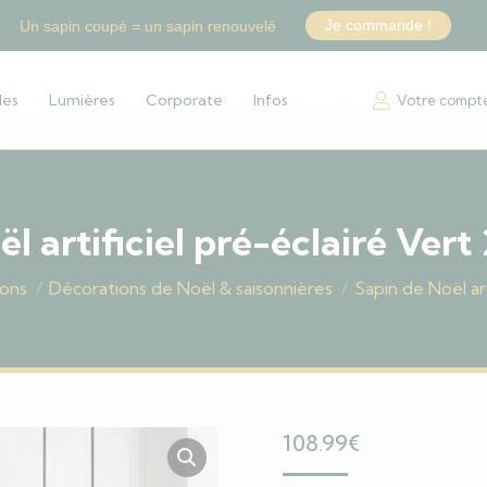
Je commande !
Un sapin coupé = un sapin renouvelé
les
Lumières
Corporate
Infos
Votre compt
l artificiel pré-éclairé Ve
ions
Décorations de Noël & saisonnières
Sapin de Noël ar
108.99
€