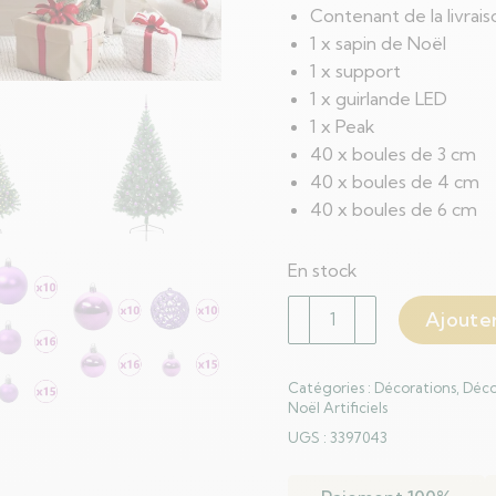
Contenant de la livrais
1 x sapin de Noël
1 x support
1 x guirlande LED
1 x Peak
40 x boules de 3 cm
40 x boules de 4 cm
40 x boules de 6 cm
En stock
quantité
Ajouter
de
Sapin
Catégories :
Décorations
,
Déco
de
Noël Artificiels
Noël
UGS :
3397043
artificiel
pré-