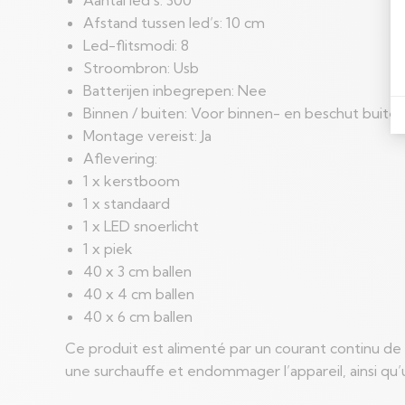
Afstand tussen led’s: 10 cm
Led-flitsmodi: 8
Stroombron: Usb
Batterijen inbegrepen: Nee
Binnen / buiten: Voor binnen- en beschut buite
Montage vereist: Ja
Aflevering:
1 x kerstboom
1 x standaard
1 x LED snoerlicht
1 x piek
40 x 3 cm ballen
40 x 4 cm ballen
40 x 6 cm ballen
Ce produit est alimenté par un courant continu de 5
une surchauffe et endommager l’appareil, ainsi qu’u