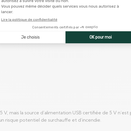
ngebruik
 V, mais la source d’alimentation USB certifiée de 5 V n’est 
n risque potentiel de surchauffe et d’incendie.