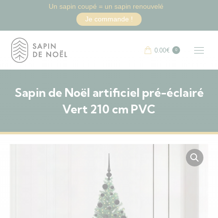
Un sapin coupé = un sapin renouvelé
Je commande !
0.00
€
0
Sapin de Noël artificiel pré-éclairé
Vert 210 cm PVC
Vous êtes ici :