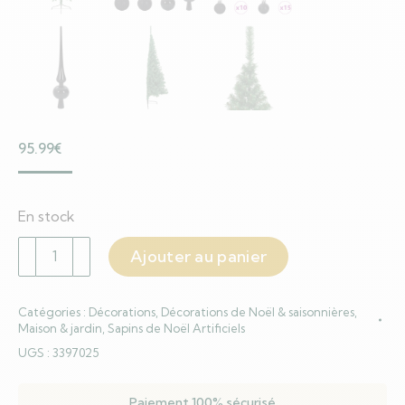
95.99
€
En stock
quantité
Ajouter au panier
de
Sapin
Catégories :
Décorations
,
Décorations de Noël & saisonnières
,
de
Maison & jardin
,
Sapins de Noël Artificiels
Noël
UGS :
3397025
artificiel
pré-
Paiement 100% sécurisé
éclairé