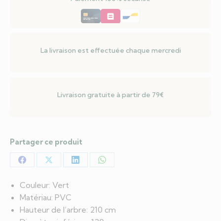
Vert
210
cm
PVC
La livraison est effectuée chaque mercredi
Livraison gratuite à partir de 79€
Partager ce produit
Partager
Partager
Partager
Partager
sur
sur
sur
sur
Couleur: Vert
Facebook
X
LinkedIn
WhatsApp
Matériau: PVC
Hauteur de l’arbre: 210 cm