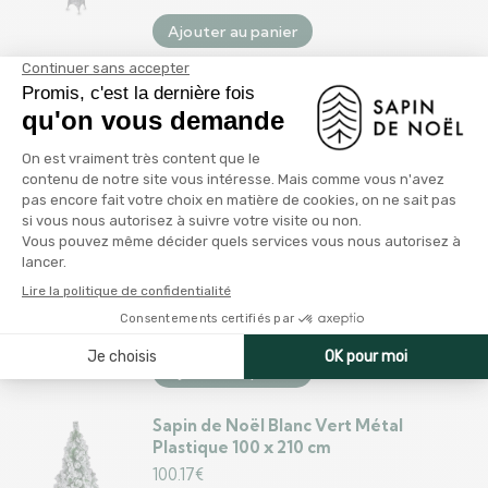
Ajouter au panier
Sapin de Noël DKD Home Decor Blanc
Rouge Vert PVC 76 x 12 x 80 cm (3
Unités)
74.99
€
Ajouter au panier
Sapin de Noël Blanc Vert PVC Métal
Polyéthylène 210 cm
263.99
€
Ajouter au panier
Sapin de Noël Blanc Vert Métal
Plastique 100 x 210 cm
100.17
€