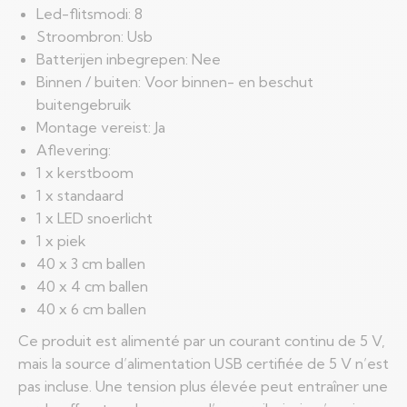
Led-flitsmodi: 8
Stroombron: Usb
Batterijen inbegrepen: Nee
Binnen / buiten: Voor binnen- en beschut
buitengebruik
Montage vereist: Ja
Aflevering:
1 x kerstboom
1 x standaard
1 x LED snoerlicht
1 x piek
40 x 3 cm ballen
40 x 4 cm ballen
40 x 6 cm ballen
Ce produit est alimenté par un courant continu de 5 V,
mais la source d’alimentation USB certifiée de 5 V n’est
pas incluse. Une tension plus élevée peut entraîner une