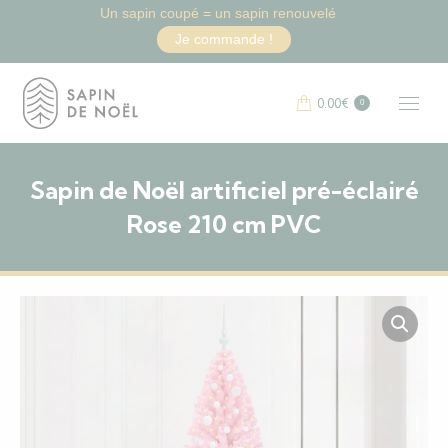
Un sapin coupé = un sapin renouvelé
Je commande !
0.00
€
0
Sapin de Noël artificiel pré-éclairé
Rose 210 cm PVC
Vous êtes ici :