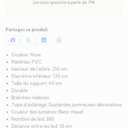
Livraison gratuite à partir de 79€
Partager ce produit
Partager
Partager
Partager
Partager
sur
sur
sur
sur
Couleur: Rose
Facebook
X
LinkedIn
WhatsApp
Matériau: PVC
Hauteur de l’arbre: 210 cm
Diamètre inférieur: 120 cm
Taille du support: 45 cm
Durable
Branches réalistes
Type d’éclairage: Guirlandes lumineuses décoratives
Couleur des lumières: Blanc chaud
Nombre de led: 300
Distance entre les led: 10 cm