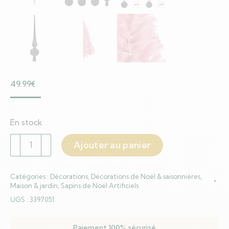
49.99
€
En stock
quantité
Ajouter au panier
de
Sapin
Catégories :
Décorations
,
Décorations de Noël & saisonnières
,
de
Maison & jardin
,
Sapins de Noël Artificiels
Noël
UGS :
3397051
artificiel
pré-
Paiement 100% sécurisé
éclairé