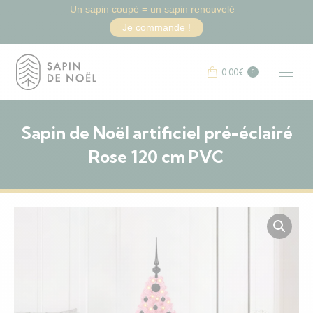
Un sapin coupé = un sapin renouvelé
Je commande !
0.00
€
0
Sapin de Noël artificiel pré-éclairé
Rose 120 cm PVC
Vous êtes ici :