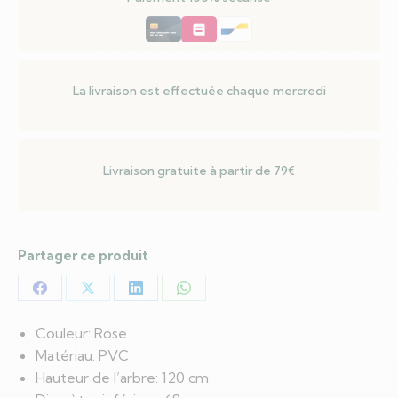
Rose
120
cm
PVC
La livraison est effectuée chaque mercredi
Livraison gratuite à partir de 79€
Partager ce produit
Partager
Partager
Partager
Partager
sur
sur
sur
sur
Couleur: Rose
Facebook
X
LinkedIn
WhatsApp
Matériau: PVC
Hauteur de l’arbre: 120 cm