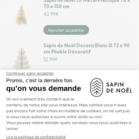
Sapin de Noël Or Métal Plastique 70 x
70 x 150 cm
42.99
€
Ajouter au panier
Sapin de Noël Decoris Blanc Ø 72 x 90
cm Pliable Décoratif
52.99
€
Ajouter au panier
Sapin de Noël Tour Rouge Métal
Plastique 39 x 186 x 39 cm (4 Unités)
71.99
€
Ajouter au panier
Sapin de Noël Tour Doré Métal