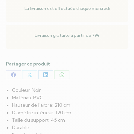
La livraison est effectuée chaque mercredi
Livraison gratuite à partir de 79€
Partager ce produit
Partager
Partager
Partager
Partager
sur
sur
sur
sur
Couleur: Noir
Facebook
X
LinkedIn
WhatsApp
Matériau: PVC
Hauteur de l’arbre: 210 cm
Diamètre inférieur: 120 cm
Taille du support: 45 cm
Durable