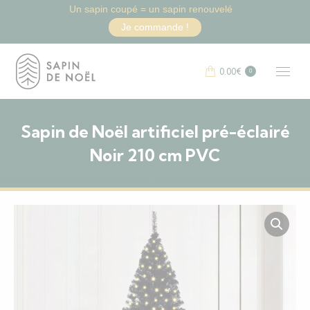
Un sapin coupé = un sapin renouvelé
Je commande !
0.00
€
0
Sapin de Noël artificiel pré-éclairé
Noir 210 cm PVC
Vous êtes ici :