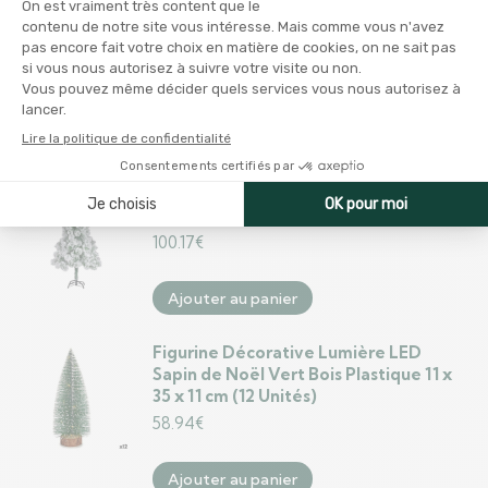
Sapin de Noël Blanc Vert PVC Métal
Polyéthylène 210 cm
263.99
€
Ajouter au panier
Sapin de Noël Blanc Vert Métal
Plastique 100 x 210 cm
100.17
€
Ajouter au panier
Figurine Décorative Lumière LED
Sapin de Noël Vert Bois Plastique 11 x
35 x 11 cm (12 Unités)
58.94
€
Ajouter au panier