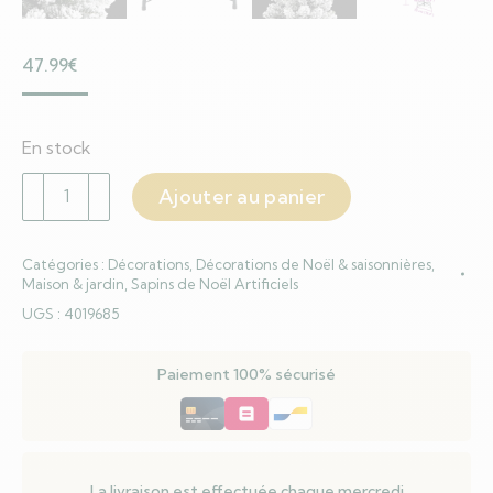
47.99
€
En stock
quantité
Ajouter au panier
de
Sapin
Catégories :
Décorations
,
Décorations de Noël & saisonnières
,
de
Maison & jardin
,
Sapins de Noël Artificiels
Noël
UGS :
4019685
artificiel
mince
Paiement 100% sécurisé
avec
neige
floquée
120
cm
La livraison est effectuée chaque mercredi