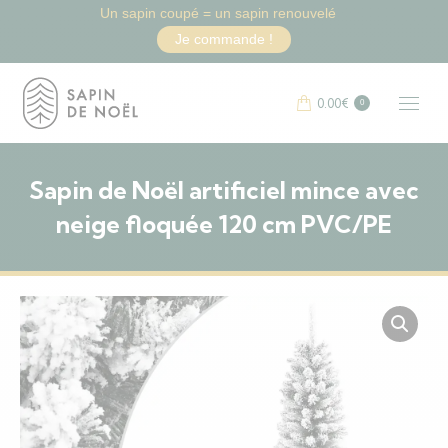
Un sapin coupé = un sapin renouvelé
Je commande !
0.00
€
0
Sapin de Noël artificiel mince avec
neige floquée 120 cm PVC/PE
Vous êtes ici :