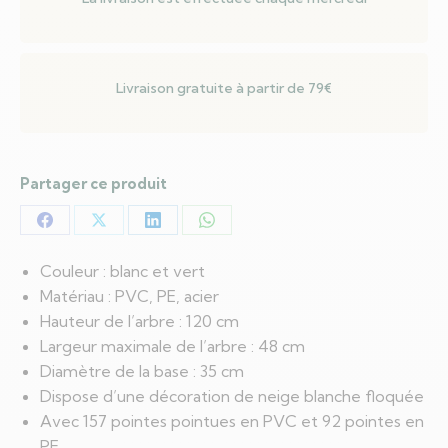
PVC/PE
Livraison gratuite à partir de 79€
Partager ce produit
Partager
Partager
Partager
Partager
sur
sur
sur
sur
Couleur : blanc et vert
Facebook
X
LinkedIn
WhatsApp
Matériau : PVC, PE, acier
Hauteur de l’arbre : 120 cm
Largeur maximale de l’arbre : 48 cm
Diamètre de la base : 35 cm
Dispose d’une décoration de neige blanche floquée
Avec 157 pointes pointues en PVC et 92 pointes en
PE