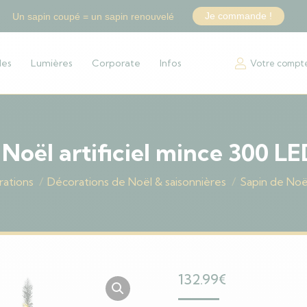
Je commande !
Un sapin coupé = un sapin renouvelé
les
Lumières
Corporate
Infos
Votre compt
 Noël artificiel mince 300 L
ations
Décorations de Noël & saisonnières
Sapin de Noë
132.99
€