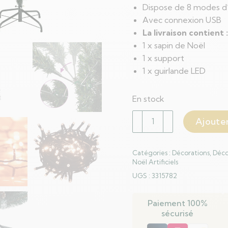
Dispose de 8 modes d’
Avec connexion USB
La livraison contient :
1 x sapin de Noël
1 x support
1 x guirlande LED
En stock
quantité
Ajouter
de
Sapin
Catégories :
Décorations
,
Déco
de
Noël Artificiels
Noël
UGS :
3315782
artificiel
mince
Paiement 100%
300
sécurisé
LED