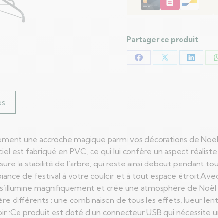
240
cm
Partager ce produit
Partager
Partager
Partag
sur
sur
sur
Facebook
X
LinkedI
es
ainement une accroche magique parmi vos décorations de Noë
ficiel est fabriqué en PVC, ce qui lui confère un aspect réali
ssure la stabilité de l’arbre, qui reste ainsi debout pendant t
nce de festival à votre couloir et à tout espace étroit.Avec
 s’illumine magnifiquement et crée une atmosphère de Noël 
e différents : une combinaison de tous les effets, lueur lente
voir :Ce produit est doté d’un connecteur USB qui nécessite 