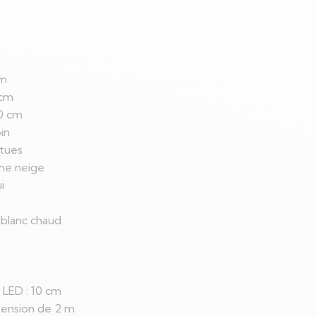
cm
 cm
50 cm
in
tues
he neige
i
 blanc chaud
 LED : 10 cm
ension de 2 m