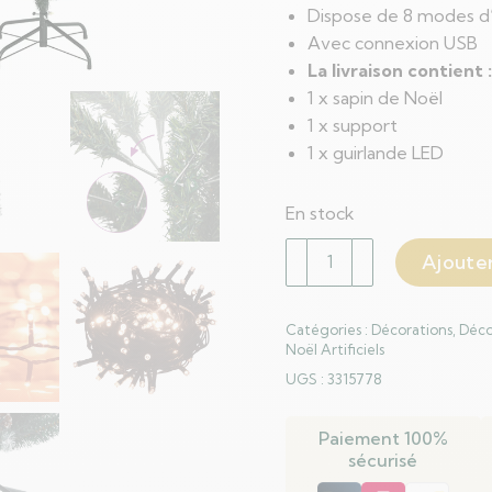
Dispose de 8 modes d’
Avec connexion USB
La livraison contient :
1 x sapin de Noël
1 x support
1 x guirlande LED
En stock
quantité
Ajouter
de
Sapin
Catégories :
Décorations
,
Déco
de
Noël Artificiels
Noël
UGS :
3315778
artificiel
mince
Paiement 100%
150
sécurisé
LED