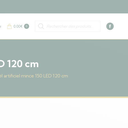
Faceboo
s'ouvre
dans
Recherche
e
0.00
€
de
0
une
La
produits
nouvelle
page
fenêtre
Faceboo
s'ouvre
dans
ED 120 cm
une
nouvelle
l artificiel mince 150 LED 120 cm
fenêtre