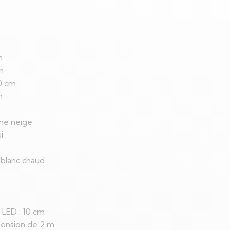
m
m
30 cm
n
he neige
i
 blanc chaud
 LED : 10 cm
ension de 2 m