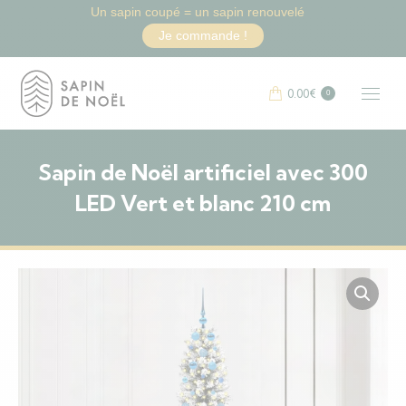
Un sapin coupé = un sapin renouvelé
Je commande !
0.00
€
0
Sapin de Noël artificiel avec 300
LED Vert et blanc 210 cm
Vous êtes ici :