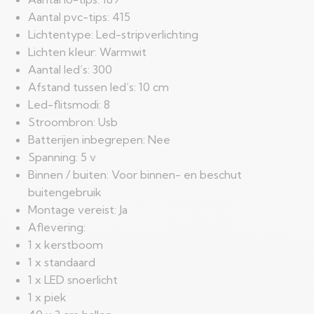
Aantal pvc-tips: 415
Lichtentype: Led-stripverlichting
Lichten kleur: Warmwit
Aantal led’s: 300
Afstand tussen led’s: 10 cm
Led-flitsmodi: 8
Stroombron: Usb
Batterijen inbegrepen: Nee
Spanning: 5 v
Binnen / buiten: Voor binnen- en beschut
buitengebruik
Montage vereist: Ja
Aflevering:
1 x kerstboom
1 x standaard
1 x LED snoerlicht
1 x piek