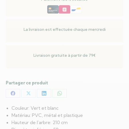
LED
Vert
et
blanc
La livraison est effectuée chaque mercredi
210
cm
Livraison gratuite à partir de 79€
Partager ce produit
Partager
Partager
Partager
Partager
sur
sur
sur
sur
Couleur: Vert et blanc
Facebook
X
LinkedIn
WhatsApp
Matériau: PVC, métal et plastique
Hauteur de l’arbre: 210 cm