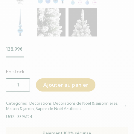
138.99
€
En stock
quantité
Ajouter au panier
de
Sapin
Catégories :
Décorations
,
Décorations de Noël & saisonnières
,
de
Maison & jardin
,
Sapins de Noël Artificiels
Noël
UGS :
3396124
artificiel
avec
Paiement 100% sécurisé
300