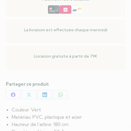
LED
Vert
50.5
x
La livraison est effectuée chaque mercredi
50.5
x
180
Livraison gratuite à partir de 79€
cm
Partager ce produit
Partager
Partager
Partager
Partager
sur
sur
sur
sur
Couleur: Vert
Facebook
X
LinkedIn
WhatsApp
Matériau: PVC, plastique et acier
Hauteur de l’arbre: 180 cm