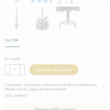
106.99
€
En stock
quantité
Ajouter au panier
de
Sapin
Catégories :
Décorations
,
Décorations de Noël & saisonnières
,
de
Maison & jardin
,
Sapins de Noël Artificiels
Noël
UGS :
3395947
artificiel
avec
Paiement 100% sécurisé
300