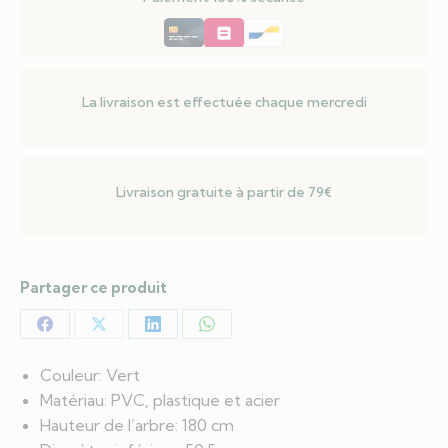
LED
Vert
50.5
x
La livraison est effectuée chaque mercredi
50.5
x
180
Livraison gratuite à partir de 79€
cm
Partager ce produit
Partager
Partager
Partager
Partager
sur
sur
sur
sur
Couleur: Vert
Facebook
X
LinkedIn
WhatsApp
Matériau: PVC, plastique et acier
Hauteur de l’arbre: 180 cm