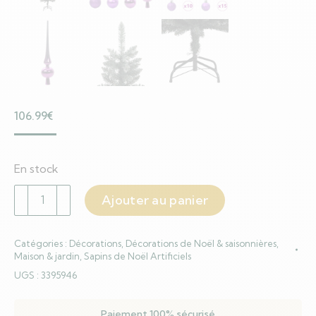
106.99
€
En stock
quantité
Ajouter au panier
de
Sapin
Catégories :
Décorations
,
Décorations de Noël & saisonnières
,
de
Maison & jardin
,
Sapins de Noël Artificiels
Noël
UGS :
3395946
artificiel
avec
Paiement 100% sécurisé
300