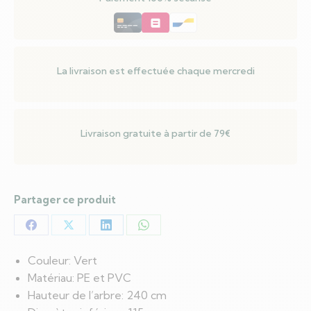
LED
Vert
240
cm
La livraison est effectuée chaque mercredi
PE
et
PVC
Livraison gratuite à partir de 79€
Partager ce produit
Partager
Partager
Partager
Partager
sur
sur
sur
sur
Couleur: Vert
Facebook
X
LinkedIn
WhatsApp
Matériau: PE et PVC
Hauteur de l’arbre: 240 cm