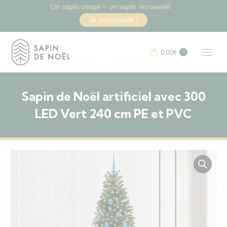
Un sapin coupé = un sapin renouvelé
Je commande !
0.00
€
0
Sapin de Noël artificiel avec 300
LED Vert 240 cm PE et PVC
Vous êtes ici :