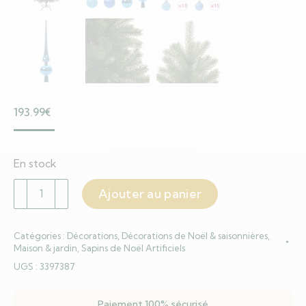
193.99
€
En stock
quantité
Ajouter au panier
de
Sapin
Catégories :
Décorations
,
Décorations de Noël & saisonnières
,
de
Maison & jardin
,
Sapins de Noël Artificiels
Noël
UGS :
3397387
artificiel
avec
Paiement 100% sécurisé
300