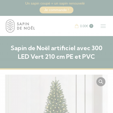
Un sapin coupé = un sapin renouvelé
Je commande !
0.00
€
0
Sapin de Noël artificiel avec 300
LED Vert 210 cm PE et PVC
Vous êtes ici :