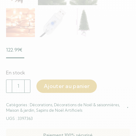
122.99
€
En stock
quantité
Ajouter au panier
de
Sapin
Catégories :
Décorations
,
Décorations de Noël & saisonnières
,
de
Maison & jardin
,
Sapins de Noël Artificiels
Noël
UGS :
3397363
artificiel
avec
Paiement 100% sécurisé
300