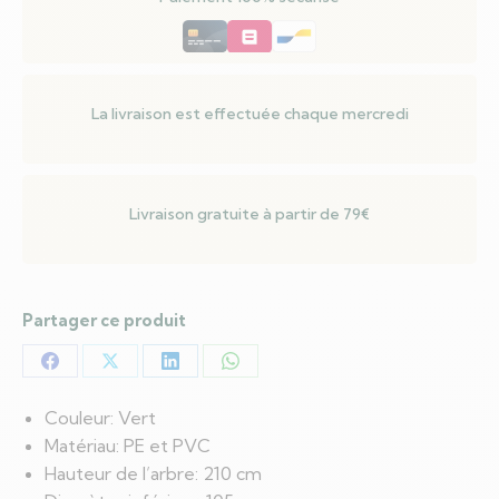
LED
Vert
210
cm
La livraison est effectuée chaque mercredi
PE
et
PVC
Livraison gratuite à partir de 79€
Partager ce produit
Partager
Partager
Partager
Partager
sur
sur
sur
sur
Couleur: Vert
Facebook
X
LinkedIn
WhatsApp
Matériau: PE et PVC
Hauteur de l’arbre: 210 cm