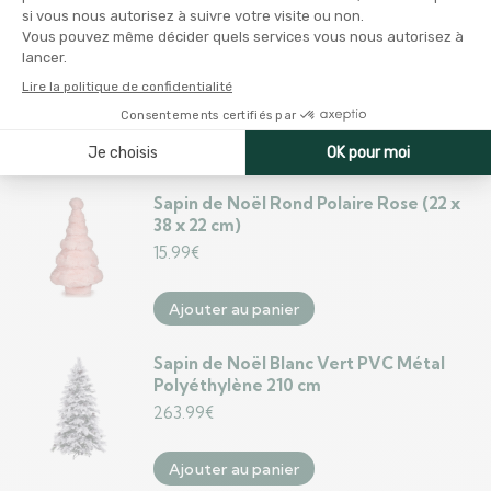
Sapin de Noël DKD Home Decor
Rouge Vert Naturel PVC 35 x 35 x 70
cm
34.99
€
Ajouter au panier
Sapin de Noël Rond Polaire Rose (22 x
38 x 22 cm)
15.99
€
Ajouter au panier
Sapin de Noël Blanc Vert PVC Métal
Polyéthylène 210 cm
263.99
€
Ajouter au panier