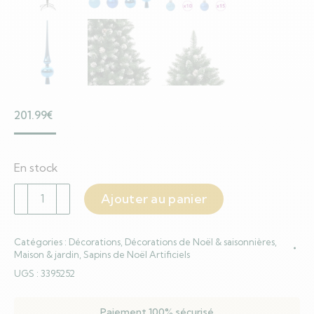
201.99
€
En stock
quantité
Ajouter au panier
de
Sapin
Catégories :
Décorations
,
Décorations de Noël & saisonnières
,
de
Maison & jardin
,
Sapins de Noël Artificiels
Noël
UGS :
3395252
artificiel
avec
Paiement 100% sécurisé
300