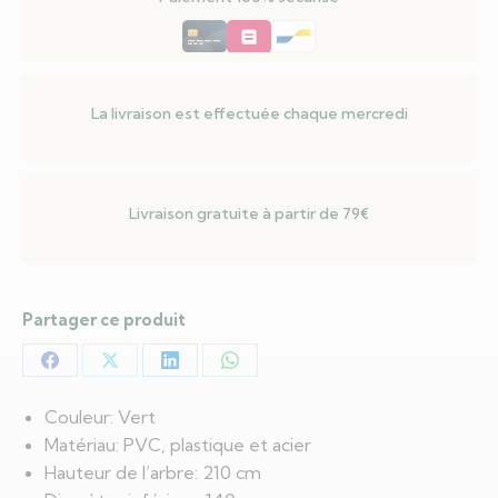
LED
Vert
140
x
La livraison est effectuée chaque mercredi
140
x
210
Livraison gratuite à partir de 79€
cm
Partager ce produit
Partager
Partager
Partager
Partager
sur
sur
sur
sur
Couleur: Vert
Facebook
X
LinkedIn
WhatsApp
Matériau: PVC, plastique et acier
Hauteur de l’arbre: 210 cm