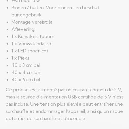
Wattage: 5 w
Binnen / buiten: Voor binnen- en beschut
buitengebruik
Montage vereist: Ja
Aflevering:
1 x Kunstkerstboom
1 x Vouwstandaard
1 x LED snoerlicht
1 x Pieks
40 x 3 cm bal
40 x 4 cm bal
40 x 6 cm bal
Ce produit est alimenté par un courant continu de 5 V,
mais la source d’alimentation USB certifiée de 5 V n’est
pas incluse. Une tension plus élevée peut entraîner une
surchauffe et endommager l’appareil, ainsi qu’un risque
potentiel de surchauffe et d’incendie.