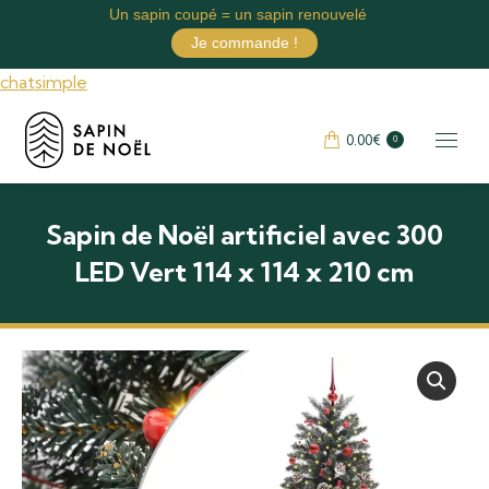
Un sapin coupé = un sapin renouvelé
Je commande !
chatsimple
0.00
€
0
Sapin de Noël artificiel avec 300
LED Vert 114 x 114 x 210 cm
Vous êtes ici :