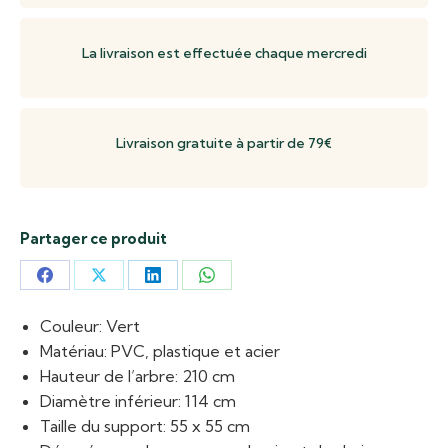
La livraison est effectuée chaque mercredi
Livraison gratuite à partir de 79€
Partager ce produit
Partager
Partager
Partager
Partager
sur
sur
sur
sur
Couleur: Vert
Facebook
X
LinkedIn
WhatsApp
Matériau: PVC, plastique et acier
Hauteur de l’arbre: 210 cm
Diamètre inférieur: 114 cm
Taille du support: 55 x 55 cm