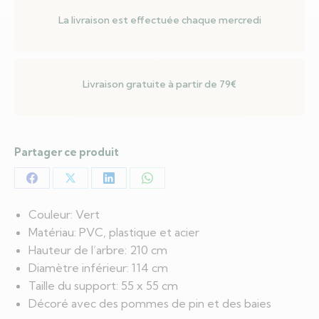
La livraison est effectuée chaque mercredi
Livraison gratuite à partir de 79€
Partager ce produit
Partager
Partager
Partager
Partager
sur
sur
sur
sur
Couleur: Vert
Facebook
X
LinkedIn
WhatsApp
Matériau: PVC, plastique et acier
Hauteur de l’arbre: 210 cm
Diamètre inférieur: 114 cm
Taille du support: 55 x 55 cm
Décoré avec des pommes de pin et des baies