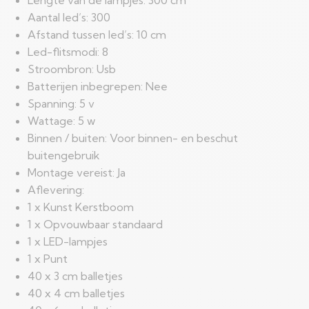
Lengte van de lampjes: 300 cm
Aantal led’s: 300
Afstand tussen led’s: 10 cm
Led-flitsmodi: 8
Stroombron: Usb
Batterijen inbegrepen: Nee
Spanning: 5 v
Wattage: 5 w
Binnen / buiten: Voor binnen- en beschut
buitengebruik
Montage vereist: Ja
Aflevering:
1 x Kunst Kerstboom
1 x Opvouwbaar standaard
1 x LED-lampjes
1 x Punt
40 x 3 cm balletjes
40 x 4 cm balletjes