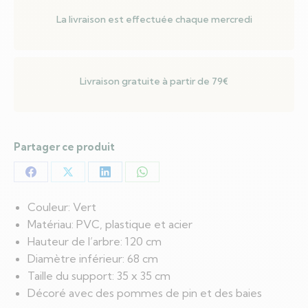
La livraison est effectuée chaque mercredi
Livraison gratuite à partir de 79€
Partager ce produit
Partager
Partager
Partager
Partager
sur
sur
sur
sur
Couleur: Vert
Facebook
X
LinkedIn
WhatsApp
Matériau: PVC, plastique et acier
Hauteur de l’arbre: 120 cm
Diamètre inférieur: 68 cm
Taille du support: 35 x 35 cm
Décoré avec des pommes de pin et des baies