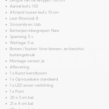
Lengte van de lampjes: 150 cm
Aantal led’s: 150
Afstand tussen led’s: 10 cm
Led-flitsmodi: 8
Stroombron: Usb
Batterijen inbegrepen: Nee
Spanning: 5 v
Wattage: 5 w
Binnen / buiten: Voor binnen- en beschut
buitengebruik
Montage vereist: Ja
Aflevering:
1 x Kunst kerstboom
1 x Opvouwbare standaard
1 x LED snoer verlichting
1 x Punt
20 x 3 cm bal
21 x 4 cm bal