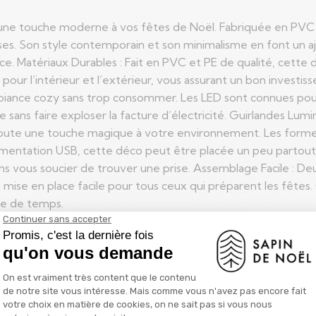
 touche moderne à vos fêtes de Noël. Fabriquée en PVC et P
ses. Son style contemporain et son minimalisme en font un a
ce. Matériaux Durables : Fait en PVC et PE de qualité, cette
ite pour l’intérieur et l’extérieur, vous assurant un bon inve
iance cozy sans trop consommer. Les LED sont connues pour l
 sans faire exploser la facture d’électricité. Guirlandes Lum
o ajoute une touche magique à votre environnement. Les form
imentation USB, cette déco peut être placée un peu partout ch
ans vous soucier de trouver une prise. Assemblage Facile :
la mise en place facile pour tous ceux qui préparent les fête
dre de temps.