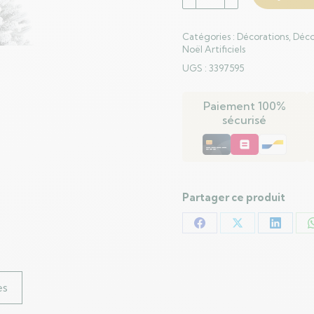
de
Sapin
Catégories :
Décorations
,
Déco
de
Noël Artificiels
Noël
UGS :
3397595
artificiel
avec
Paiement 100%
150
sécurisé
LED
Vert
120
cm
PE
Partager ce produit
et
PVC
Partager
Partager
Partag
sur
sur
sur
Facebook
X
LinkedI
es