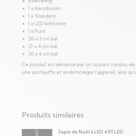
Aflevering:
1 x Kerstboom
1 x Standard
1 x LED lichtsnoer
1 x Punt
20 x 3 cm bal
21 x 4 cm bal
20 x 6 cm bal
Ce produit est alimenté par un courant continu de 5
une surchauffe et endommager l’appareil, ainsi qu’u
Produits similaires
Sapin de Noël à LED 495 LED