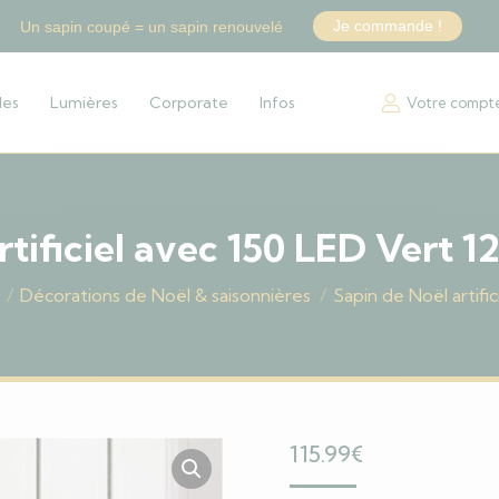
Je commande !
Un sapin coupé = un sapin renouvelé
les
Lumières
Corporate
Infos
Votre compt
rtificiel avec 150 LED Vert 
Décorations de Noël & saisonnières
Sapin de Noël artif
115.99
€