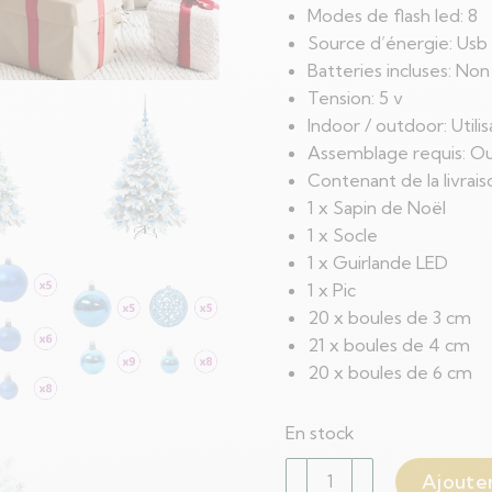
Modes de flash led: 8
Source d’énergie: Usb
Batteries incluses: Non
Tension: 5 v
Indoor / outdoor: Utili
Assemblage requis: Ou
Contenant de la livrais
1 x Sapin de Noël
1 x Socle
1 x Guirlande LED
1 x Pic
20 x boules de 3 cm
21 x boules de 4 cm
20 x boules de 6 cm
En stock
quantité
Ajouter