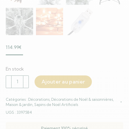
114.99
€
En stock
quantité
Ajouter au panier
de
Sapin
Catégories :
Décorations
,
Décorations de Noël & saisonnières
,
de
Maison & jardin
,
Sapins de Noël Artificiels
Noël
UGS :
3397584
artificiel
avec
Paiement 100% sécurisé
150