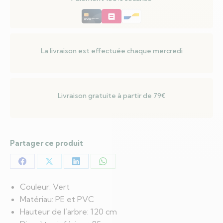
LED
Vert
120
cm
La livraison est effectuée chaque mercredi
PE
et
PVC
Livraison gratuite à partir de 79€
Partager ce produit
Partager
Partager
Partager
Partager
sur
sur
sur
sur
Couleur: Vert
Facebook
X
LinkedIn
WhatsApp
Matériau: PE et PVC
Hauteur de l’arbre: 120 cm