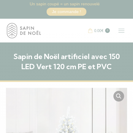
Un sapin coupé = un sapin renouvelé
Je commande !
0.00
€
0
Sapin de Noël artificiel avec 150
LED Vert 120 cm PE et PVC
Vous êtes ici :