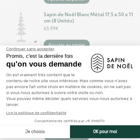
Sapin de Noël Blanc Métal 17,5 x 50 x 11
cm (8 Unités)
65.99
€
Ajouter au panier
Sapin de Noël Tour Rouge Métal
Plastique 39 x 186 x 39 cm (4 Unités)
71.99
€
Ajouter au panier
Sapin de Noël Tour Argenté Métal
Plastique (Ø 28 x 127 cm)
13.99
€
Ajouter au panier