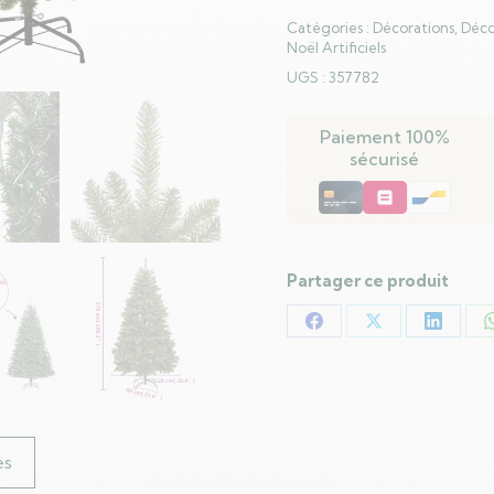
Catégories :
Décorations
,
Déco
Noël Artificiels
UGS :
357782
Paiement 100%
sécurisé
Partager ce produit
Partager
Partager
Partag
sur
sur
sur
Facebook
X
LinkedI
es