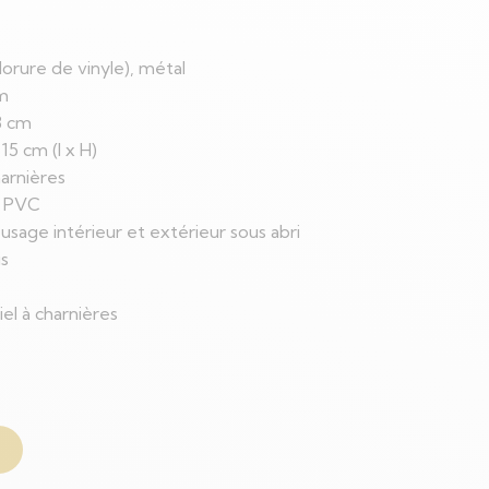
lorure de vinyle), métal
cm
8 cm
 15 cm (l x H)
arnières
n PVC
’usage intérieur et extérieur sous abri
is
ciel à charnières