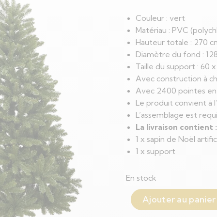
Couleur : vert
Matériau : PVC (polych
Hauteur totale : 270 
Diamètre du fond : 12
Taille du support : 60 x
Avec construction à ch
Avec 2400 pointes e
Le produit convient à l
L’assemblage est requ
La livraison contient :
1 x sapin de Noël artifi
1 x support
En stock
Ajouter au panier