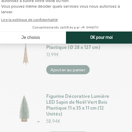
65.99
€
Ajouter au panier
Sapin de Noël Tour Doré Métal
Plastique (Ø 28 x 127 cm)
13.99
€
Ajouter au panier
Figurine Décorative Lumière
LED Sapin de Noël Vert Bois
Plastique 11 x 35 x 11 cm (12
Unités)
58.94
€