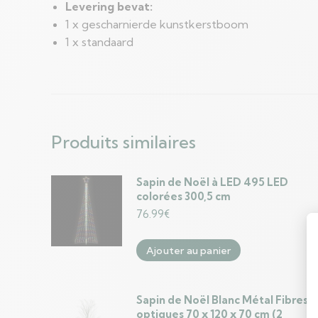
Levering bevat:
1 x gescharnierde kunstkerstboom
1 x standaard
Produits similaires
Sapin de Noël à LED 495 LED
colorées 300,5 cm
76.99
€
Ajouter au panier
Sapin de Noël Blanc Métal Fibres
optiques 70 x 120 x 70 cm (2