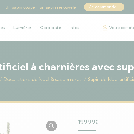
Je commande !
Un sapin coupé = un sapin renouvelé
les
Lumières
Corporate
Infos
Votre compt
tificiel à charnières avec su
Décorations de Noël & saisonnières
Sapin de Noël artific
199.99
€