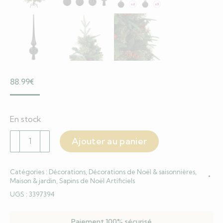
88.99
€
En stock
quantité
Ajouter au panier
de
Sapin
Catégories :
Décorations
,
Décorations de Noël & saisonnières
,
de
Maison & jardin
,
Sapins de Noël Artificiels
Noël
UGS :
3397394
Artificiel
à
Paiement 100% sécurisé
Branches