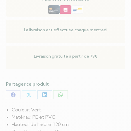
Articulées
Vert
120
cm
La livraison est effectuée chaque mercredi
Livraison gratuite à partir de 79€
Partager ce produit
Partager
Partager
Partager
Partager
sur
sur
sur
sur
Couleur: Vert
Facebook
X
LinkedIn
WhatsApp
Matériau: PE et PVC
Hauteur de l’arbre: 120 cm