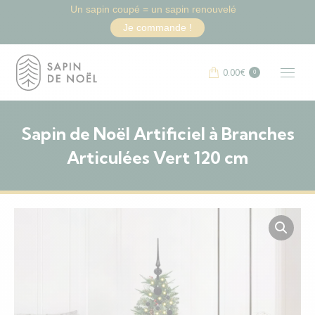
Un sapin coupé = un sapin renouvelé
Je commande !
0.00
€
0
Sapin de Noël Artificiel à Branches
Articulées Vert 120 cm
Vous êtes ici :