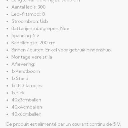
Aantal led’s: 300
Led-flitsmodi: 8
Stroombron: Usb
Batterijen inbegrepen: Nee
Spanning: 5 v
Kabellengte: 200 cm
Binnen / buiten: Enkel voor gebruik binnenshuis
Montage vereist: Ja
Aflevering:
1xKerstboom
1xStand
1xLED-lampjes
1xPiek
40x3cmballen
40x4cmballen
40x6cmballen
Ce produit est alimenté par un courant continu de 5 V,