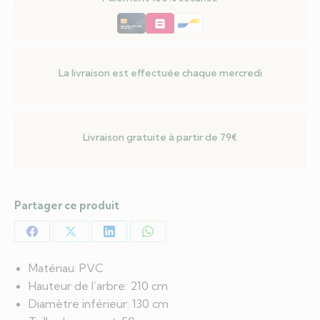
Articulées
210
cm
PVC
La livraison est effectuée chaque mercredi
Livraison gratuite à partir de 79€
Partager ce produit
Partager
Partager
Partager
Partager
sur
sur
sur
sur
Matériau: PVC
Facebook
X
LinkedIn
WhatsApp
Hauteur de l’arbre: 210 cm
Diamètre inférieur: 130 cm