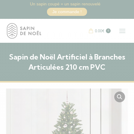
Un sapin coupé = un sapin renouvelé
Je commande !
0.00
€
0
Sapin de Noël Artificiel à Branches
Articulées 210 cm PVC
Vous êtes ici :