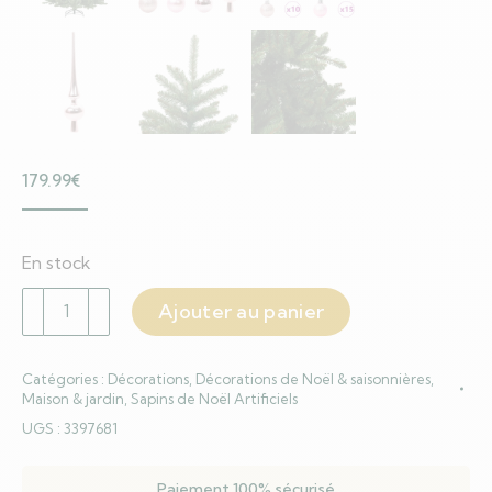
179.99
€
En stock
quantité
Ajouter au panier
de
Sapin
Catégories :
Décorations
,
Décorations de Noël & saisonnières
,
de
Maison & jardin
,
Sapins de Noël Artificiels
Noël
UGS :
3397681
Artificiel
à
Paiement 100% sécurisé
Branches