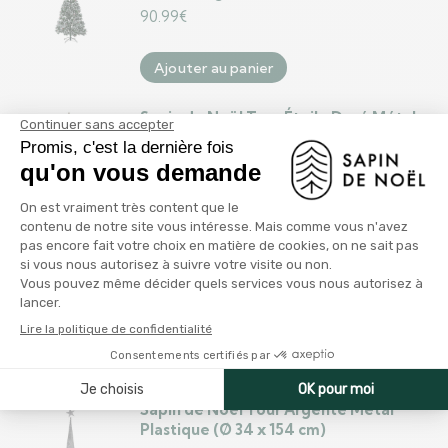
90.99
€
Ajouter au panier
Sapin de Noël Tour Étoile Doré Métal
Plastique 39 x 186 x 39 cm (4 Unités)
71.99
€
Ajouter au panier
Sapin de Noël Tour Rouge Métal
Plastique 39 x 186 x 39 cm (4 Unités)
71.99
€
Ajouter au panier
Sapin de Noël Tour Argenté Métal
Plastique (Ø 34 x 154 cm)