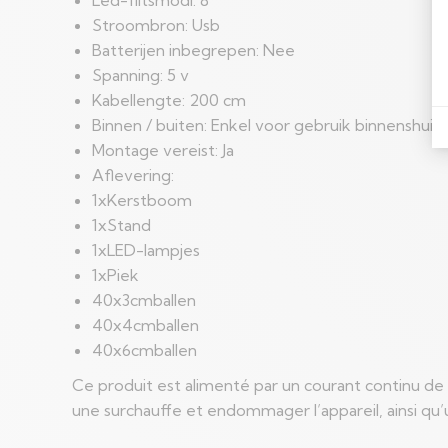
Stroombron: Usb
Batterijen inbegrepen: Nee
Spanning: 5 v
Kabellengte: 200 cm
Binnen / buiten: Enkel voor gebruik binnenshuis
Montage vereist: Ja
Aflevering:
1xKerstboom
1xStand
1xLED-lampjes
1xPiek
40x3cmballen
40x4cmballen
40x6cmballen
Ce produit est alimenté par un courant continu de 5
une surchauffe et endommager l’appareil, ainsi qu’u