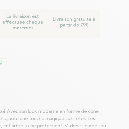
La livraison est
Livraison gratuite à
effectuée chaque
partir de 79€
mercredi
er
Partager
sur
n
WhatsApp
ez-toi. Avec son look moderne en forme de cône,
lon et ajoute une touche magique aux fêtes. Les
, cet arbre a une protection UV, donc il garde son