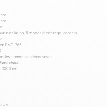
0 cm
6 cm
cm
ur installation, 8 modes d’éclairage, conseils
le
en PVC: 766
0
landes lumineuses décoratives
Blanc chaud
s: 3000 cm
00 cm