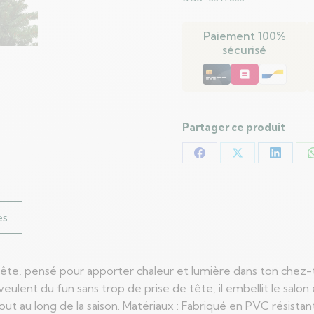
Artificiel
à
Paiement 100%
Branches
sécurisé
Articulées
180
cm
PVC
Partager ce produit
Partager
Partager
Partag
sur
sur
sur
Facebook
X
LinkedI
es
la fête, pensé pour apporter chaleur et lumière dans ton ch
i veulent du fun sans trop de prise de tête, il embellit le sa
t au long de la saison. Matériaux : Fabriqué en PVC résistant