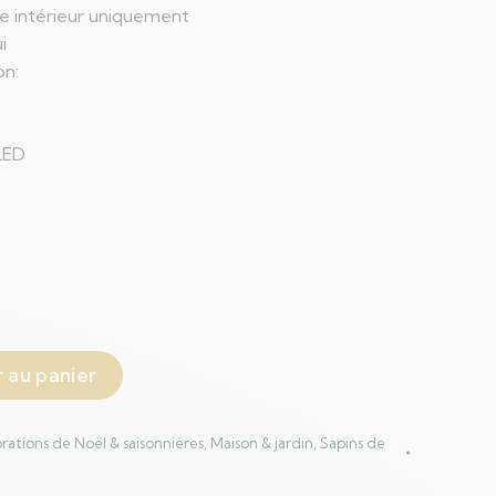
ge intérieur uniquement
i
on:
LED
 au panier
rations de Noël & saisonnières
,
Maison & jardin
,
Sapins de