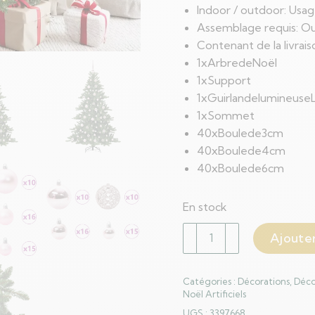
Indoor / outdoor: Usa
Assemblage requis: Ou
Contenant de la livrais
1xArbredeNoël
1xSupport
1xGuirlandelumineuse
1xSommet
40xBoulede3cm
40xBoulede4cm
40xBoulede6cm
En stock
quantité
Ajouter
de
Sapin
Catégories :
Décorations
,
Déco
de
Noël Artificiels
Noël
UGS :
3397668