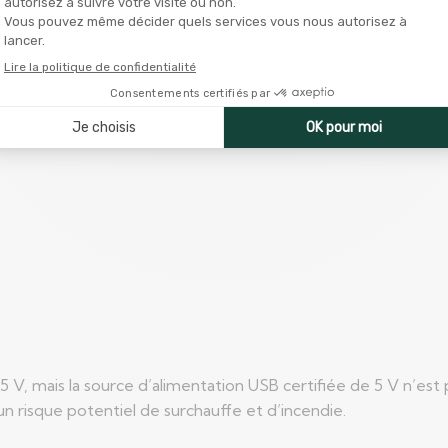
 V, mais la source d’alimentation USB certifiée de 5 V n’est 
n risque potentiel de surchauffe et d’incendie.