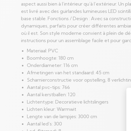
aspect aussi bien à l’intérieur qu’à l’extérieur. Un 
est livré avec des guirlandes lumineuses LED scinti
base stable. Fonctions / Design : Avec sa construct
dynamiques, parfaits pour créer différentes ambian
où il est. Son style moderne convient à plein de dé
instructions pour un assemblage facile et pour gard
Materiaal: PVC
Boomhoogte: 180 cm
Onderdiameter: 116 cm
Afmetingen van het standaard: 45 cm
Scharnierconstructie voor opstelling, 8 verlich
Aantal pvc-tips: 766
Aantal kerstballen: 120
Lichtentype: Decoratieve lichtslingers
Lichten kleur: Warmwit
Lengte van de lampjes: 3000 cm
Aantal led’s: 300
Led-flitsmodi: 8