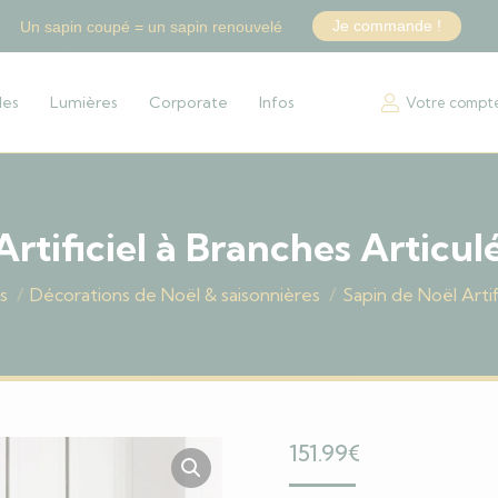
Je commande !
Un sapin coupé = un sapin renouvelé
les
Lumières
Corporate
Infos
Votre compt
Artificiel à Branches Articu
s
Décorations de Noël & saisonnières
Sapin de Noël Arti
151.99
€