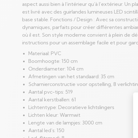
aspect aussi bien à l’intérieur qu’à l’extérieur. Un 
est livré avec des guirlandes lumineuses LED scinti
base stable. Fonctions / Design : Avec sa construct
dynamiques, parfaits pour créer différentes ambian
où il est. Son style moderne convient à plein de dé
instructions pour un assemblage facile et pour gard
Materiaal: PVC
Boomhoogte: 150 cm
Onderdiameter: 104 cm
Afmetingen van het standaard: 35 cm
Scharnierconstructie voor opstelling, 8 verlich
Aantal pvc-tips: 519
Aantal kerstballen: 61
Lichtentype: Decoratieve lichtslingers
Lichten kleur: Warmwit
Lengte van de lampjes: 3000 cm
Aantal led’s: 150
Led-flitsmodi: 8