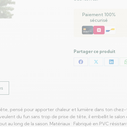
Artificiel
à
Paiement 100%
Branches
sécurisé
Articulées
150
cm
PVC
Partager ce produit
Partager
Partager
Partag
sur
sur
sur
Facebook
X
LinkedI
es
la fête, pensé pour apporter chaleur et lumière dans ton ch
i veulent du fun sans trop de prise de tête, il embellit le sa
t au long de la saison. Matériaux : Fabriqué en PVC résistant