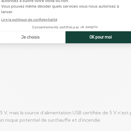
 V, mais la source d’alimentation USB certifiée de 5 V n’est 
n risque potentiel de surchauffe et d’incendie.