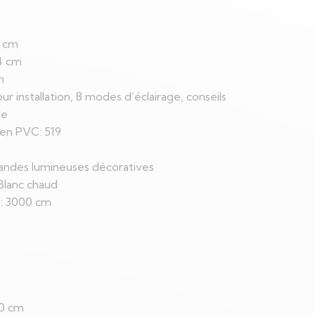
0 cm
04 cm
m
ur installation, 8 modes d’éclairage, conseils
le
en PVC: 519
landes lumineuses décoratives
Blanc chaud
s: 3000 cm
00 cm