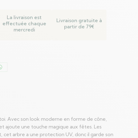
La livraison est
Livraison gratuite à
effectuée chaque
partir de 79€
mercredi
er
Partager
sur
n
WhatsApp
ez-toi. Avec son look moderne en forme de cône,
lon et ajoute une touche magique aux fêtes. Les
, cet arbre a une protection UV, donc il garde son