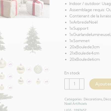
Indoor / outdoor: Usa
Assemblage requis: Ou
Contenant de la livrais
1xArbredeNoël
1xSupport
1xGuirlandelumineuse
1xSommet
20xBoulede3cm
21xBoulede4cm
20xBoulede6cm
En stock
quantité
Ajouter
de
Sapin
Catégories :
Décorations
,
Déco
de
Noël Artificiels
Noël
UGS :
3397657