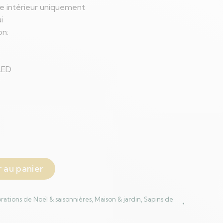
ge intérieur uniquement
i
on:
LED
 au panier
rations de Noël & saisonnières
,
Maison & jardin
,
Sapins de