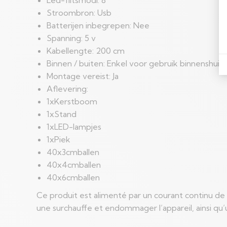
Stroombron: Usb
Batterijen inbegrepen: Nee
Spanning: 5 v
Kabellengte: 200 cm
Binnen / buiten: Enkel voor gebruik binnenshuis
Montage vereist: Ja
Aflevering:
1xKerstboom
1xStand
1xLED-lampjes
1xPiek
40x3cmballen
40x4cmballen
40x6cmballen
Ce produit est alimenté par un courant continu de 5
une surchauffe et endommager l’appareil, ainsi qu’u