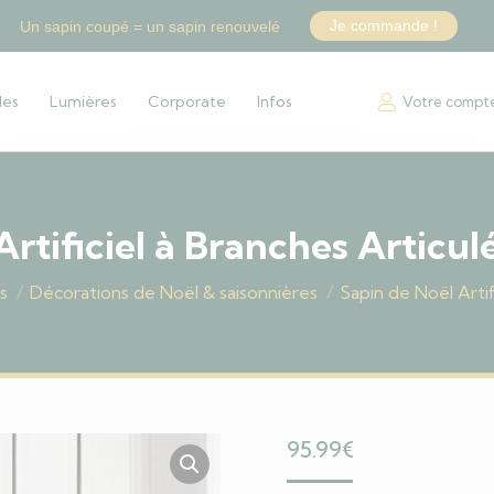
Je commande !
Un sapin coupé = un sapin renouvelé
les
Lumières
Corporate
Infos
Votre compt
Artificiel à Branches Articu
s
Décorations de Noël & saisonnières
Sapin de Noël Arti
95.99
€