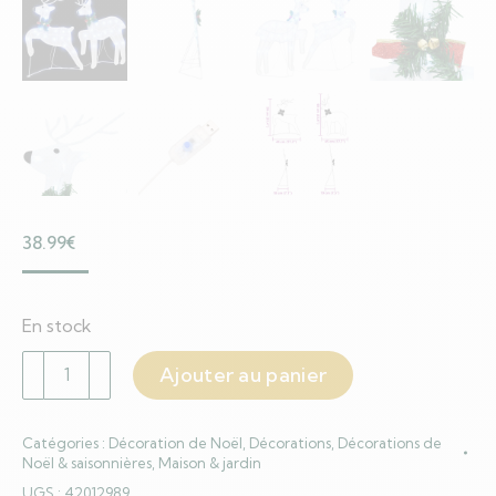
38.99
€
En stock
quantité
Ajouter au panier
de
Rennes
Catégories :
Décoration de Noël
,
Décorations
,
Décorations de
LED
Noël & saisonnières
,
Maison & jardin
2
UGS :
42012989