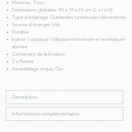
Facebook
X
LinkedIn
WhatsApp
Matériau: Tissu
Dimensions globales: 45 x 19 x 65 cm (L x l x H)
Type d’éclairage: Guirlandes lumineuses décoratives
Source d’énergie: Usb
Durable
Indoor / outdoor: Utilisation intérieure et extérieure
abritée
Contenant de la livraison:
2 x Renne
Assemblage requis: Oui
Description
Informations complémentaires