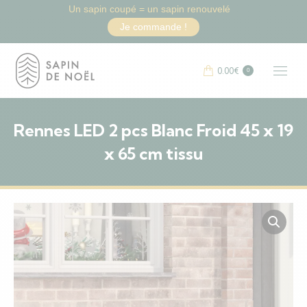
Un sapin coupé = un sapin renouvelé
Je commande !
0.00
€
0
Rennes LED 2 pcs Blanc Froid 45 x 19
x 65 cm tissu
Vous êtes ici :