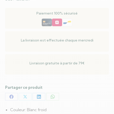
pcs
Blanc
Paiement 100% sécurisé
Froid
45
x
19
x
La livraison est effectuée chaque mercredi
65
cm
tissu
Livraison gratuite à partir de 79€
Partager ce produit
Partager
Partager
Partager
Partager
sur
sur
sur
sur
Couleur: Blanc froid