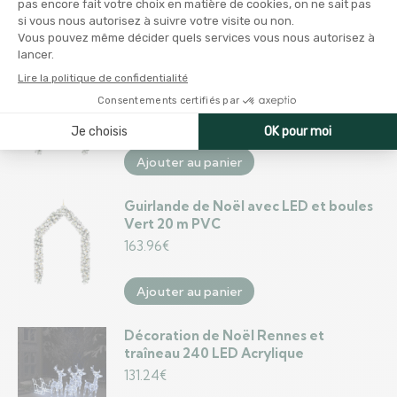
Ajouter au panier
Guirlande de Noël Vert avec LED et
boules dorée-bronze 10 m PVC
99.35
€
Ajouter au panier
Guirlande de Noël avec LED et boules
Vert 20 m PVC
163.96
€
Ajouter au panier
Décoration de Noël Rennes et
traîneau 240 LED Acrylique
131.24
€