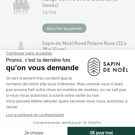
Unités)
74.99
€
Ajouter au panier
Sapin de Noël Rond Polaire Rose (22 x
38 x 22 cm)
15.99
€
Ajouter au panier
Décorations de Noël Rouge
Multicouleur Plastique Foam Ananas
Sapin de Noël 18 x 18 x 30 cm
11.99
€
Ajouter au panier