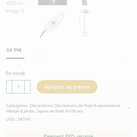
94.99
€
En stock
quantité
Ajouter au panier
de
Palmier
Catégories :
Décorations
,
Décorations de Noël & saisonnières
,
à
Maison & jardin
,
Sapins de Noël Artificiels
LED
UGS :
345141
252
LED
Paiement 100% sécurisé
Blanc