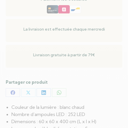
chaud
400
cm
La livraison est effectuée chaque mercredi
Livraison gratuite à partir de 79€
Partager ce produit
Partager
Partager
Partager
Partager
sur
sur
sur
sur
Couleur de la lumière : blanc chaud
Facebook
X
LinkedIn
WhatsApp
Nombre d’ampoules LED : 252 LED
Dimensions : 60 x 60 x 400 cm (L x l x H)