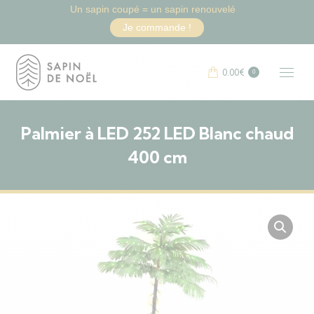
Un sapin coupé = un sapin renouvelé
Je commande !
0.00
€
0
Palmier à LED 252 LED Blanc chaud
400 cm
Vous êtes ici :