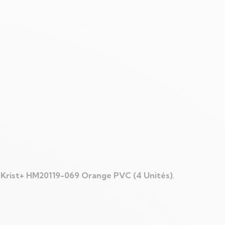
n
WhatsApp
l Krist+ HM20119-069 Orange PVC (4 Unités)
.