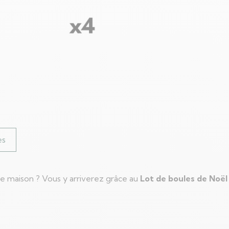
Facebook
X
LinkedI
es
re maison ? Vous y arriverez grâce au
Lot de boules de Noë