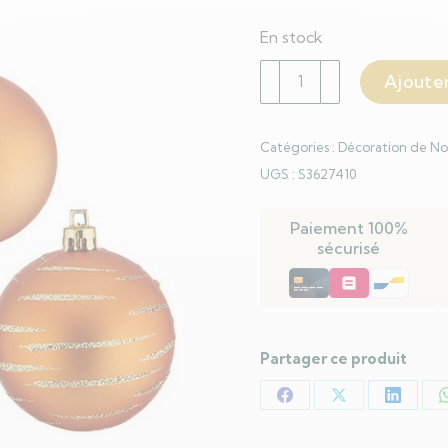
En stock
quantité
Ajouter
de
Lot
de
Catégories :
Décoration de No
boules
UGS :
S3627410
de
Noël
Paiement 100%
Orange
sécurisé
PVC
6
cm
(4
Partager ce produit
Unités)
Partager
Partager
Partag
sur
sur
sur