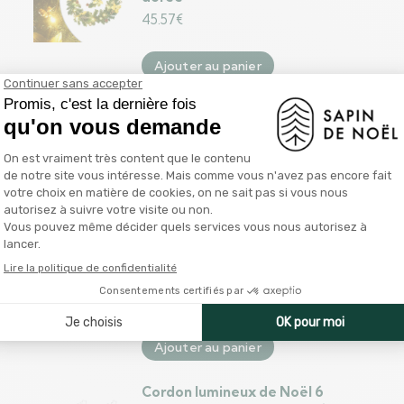
45.57
€
Ajouter au panier
Guirlande de Noël avec LED et
boules roses 20 m PVC
163.96
€
Ajouter au panier
Guirlande de Noël Vert avec
LED et boules dorée-bronze 10
m PVC
99.35
€
Ajouter au panier
Cordon lumineux de Noël 6