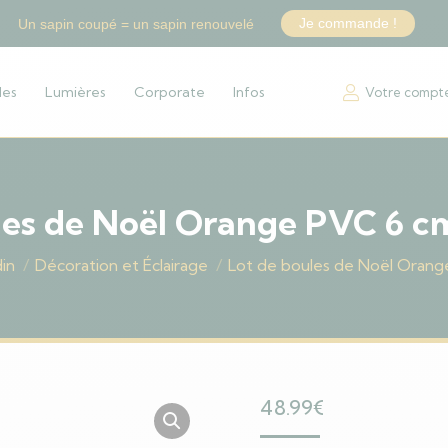
Je commande !
Un sapin coupé = un sapin renouvelé
les
Lumières
Corporate
Infos
Votre compt
les de Noël Orange PVC 6 cm
din
Décoration et Éclairage
Lot de boules de Noël Orang
48.99
€