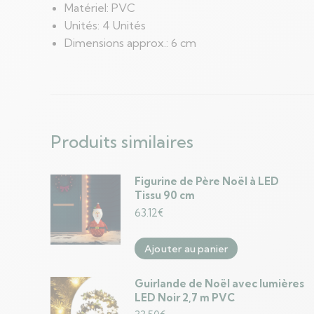
Matériel: PVC
Unités: 4 Unités
Dimensions approx.: 6 cm
Produits similaires
Figurine de Père Noël à LED
Tissu 90 cm
63.12
€
Ajouter au panier
Guirlande de Noël avec lumières
LED Noir 2,7 m PVC