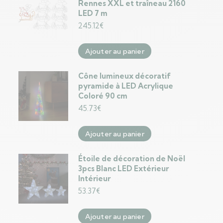
Rennes XXL et traîneau 2160
LED 7 m
245.12
€
Ajouter au panier
Cône lumineux décoratif
pyramide à LED Acrylique
Coloré 90 cm
45.73
€
Ajouter au panier
Étoile de décoration de Noël
3pcs Blanc LED Extérieur
Intérieur
53.37
€
Ajouter au panier