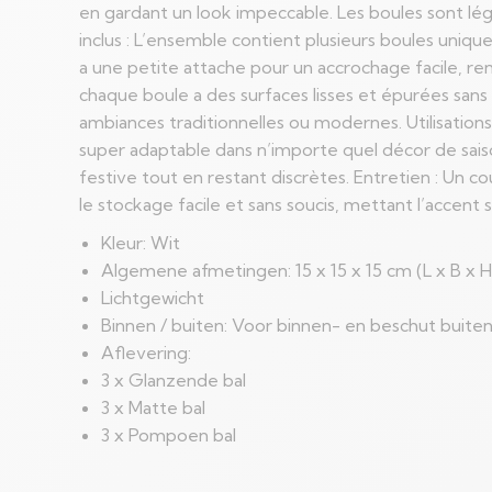
en gardant un look impeccable. Les boules sont lé
inclus : L’ensemble contient plusieurs boules uniq
a une petite attache pour un accrochage facile, ren
chaque boule a des surfaces lisses et épurées sans
ambiances traditionnelles ou modernes. Utilisatio
super adaptable dans n’importe quel décor de saiso
festive tout en restant discrètes. Entretien : Un c
le stockage facile et sans soucis, mettant l’accent s
Kleur: Wit
Algemene afmetingen: 15 x 15 x 15 cm (L x B x H
Lichtgewicht
Binnen / buiten: Voor binnen- en beschut buite
Aflevering:
3 x Glanzende bal
3 x Matte bal
3 x Pompoen bal