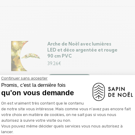
Arche de Noël avec lumières
LED et déco argentée et rouge
90 cm PVC
39.26
€
Ajouter au panier
Guirlande de Noël avec lumières
LED Noir 2,7 m PVC
33.50
€
Ajouter au panier