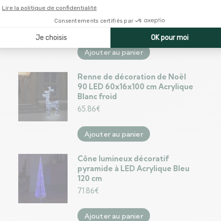
Guirlande de Noël avec LED et
boules roses 20 m PVC
163.96
€
Ajouter au panier
Renne de décoration de Noël
90 LED 60x16x100 cm Acrylique
Blanc froid
65.86
€
Ajouter au panier
Cône lumineux décoratif
pyramide à LED Acrylique Bleu
120 cm
71.86
€
Ajouter au panier