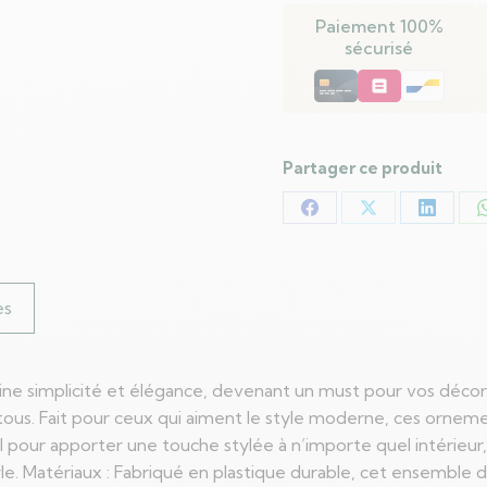
Noël
Paiement 100%
9
sécurisé
pcs
Blanc
Partager ce produit
Partager
Partager
Partag
sur
sur
sur
Facebook
X
LinkedI
es
implicité et élégance, devenant un must pour vos décoration
e tous. Fait pour ceux qui aiment le style moderne, ces ornem
l pour apporter une touche stylée à n’importe quel intérieu
le. Matériaux : Fabriqué en plastique durable, cet ensemble 