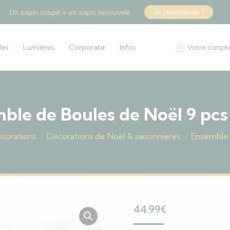
Je commande !
Un sapin coupé = un sapin renouvelé
les
Lumières
Corporate
Infos
Votre compt
ble de Boules de Noël 9 pcs
corations
Décorations de Noël & saisonnières
Ensemble 
44.99
€