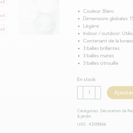
Couleur: Blanc
Dimensions globales: 15 
Légère
Indoor / outdoor: Utili
Contenant de la livrais
3 balles brillantes
3 balles mates
3 balles citrouille
En stock
quantité
Ajouter
de
Ensemble
Catégories :
Décoration de No
de
& jardin
Boules
UGS :
42018866
de