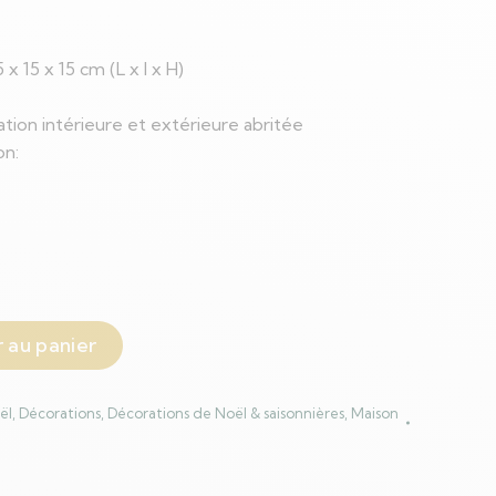
x 15 x 15 cm (L x l x H)
sation intérieure et extérieure abritée
on:
 au panier
ël
,
Décorations
,
Décorations de Noël & saisonnières
,
Maison