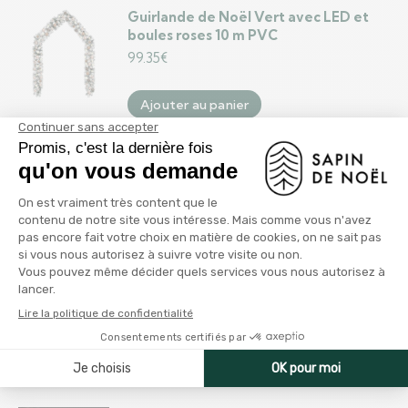
Guirlande de Noël Vert avec LED et
boules roses 10 m PVC
99.35
€
Ajouter au panier
Guirlande de Noël avec LED et boules
Vert 20 m PVC
163.96
€
Ajouter au panier
Renne de décoration de Noël 90 LED
60x16x100 cm Acrylique Blanc froid
65.86
€
Ajouter au panier