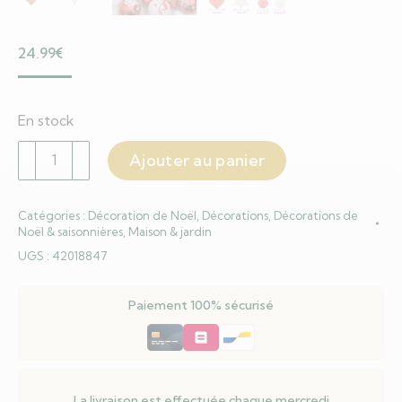
24.99
€
En stock
quantité
Ajouter au panier
de
Ensemble
Catégories :
Décoration de Noël
,
Décorations
,
Décorations de
de
Noël & saisonnières
,
Maison & jardin
Boules
UGS :
42018847
de
Noël
Paiement 100% sécurisé
40
pcs
Rouge
et
Blanc
La livraison est effectuée chaque mercredi