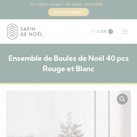
Un sapin coupé = un sapin renouvelé
Je commande !
0.00
€
0
Ensemble de Boules de Noël 40 pcs
Rouge et Blanc
Vous êtes ici :