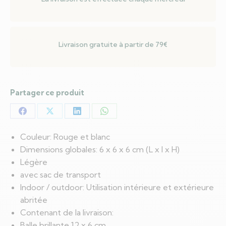
Livraison gratuite à partir de 79€
Partager ce produit
Partager
Partager
Partager
Partager
sur
sur
sur
sur
Couleur: Rouge et blanc
Facebook
X
LinkedIn
WhatsApp
Dimensions globales: 6 x 6 x 6 cm (L x l x H)
Légère
avec sac de transport
Indoor / outdoor: Utilisation intérieure et extérieure
abritée
Contenant de la livraison:
Balle brillante 12 x 6 cm