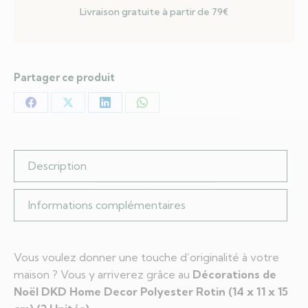
Livraison gratuite à partir de 79€
cm)
(2
Unités)
Partager ce produit
Partager
Partager
Partager
Partager
sur
sur
sur
sur
Facebook
X
LinkedIn
WhatsApp
Description
Informations complémentaires
Vous voulez donner une touche d’originalité à votre
maison ? Vous y arriverez grâce au
Décorations de
Noël DKD Home Decor Polyester Rotin (14 x 11 x 15