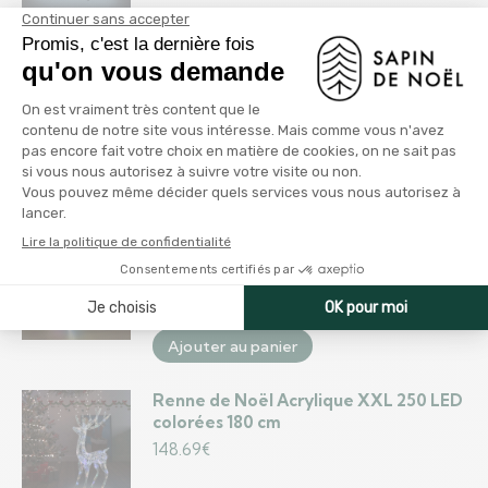
Ajouter au panier
Décoration de Noël d'extérieur Renne
et traîneau 252 LED
48.95
€
Ajouter au panier
Cône lumineux décoratif pyramide à
LED Acrylique Coloré 90 cm
45.73
€
Ajouter au panier
Renne de Noël Acrylique XXL 250 LED
colorées 180 cm
148.69
€