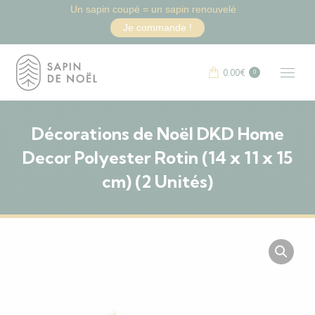
Un sapin coupé = un sapin renouvelé
Je commande !
0.00
€
0
Décorations de Noël DKD Home
Decor Polyester Rotin (14 x 11 x 15
cm) (2 Unités)
Vous êtes ici :