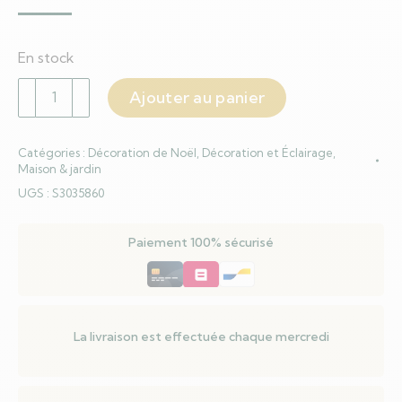
En stock
quantité
Ajouter au panier
de
Décorations
Catégories :
Décoration de Noël
,
Décoration et Éclairage
,
de
Maison & jardin
Noël
UGS :
S3035860
DKD
Home
Paiement 100% sécurisé
Decor
Polyester
Rotin
(14
x
La livraison est effectuée chaque mercredi
11
x
15