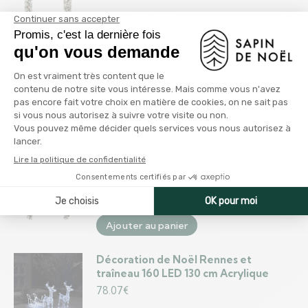
Ajouter au panier
Guirlande de Noël Vert avec LED et
boules dorée-bronze 10 m PVC
99.35
€
Ajouter au panier
Guirlande de Noël avec LED et boules
Vert 20 m PVC
163.96
€
Ajouter au panier
Décoration de Noël Rennes et
traîneau 160 LED 130 cm Acrylique
78.07
€