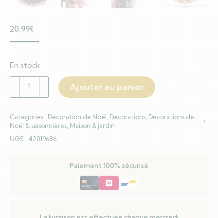
20.99
€
En stock
quantité
Ajouter au panier
de
Couronnes
Catégories :
Décoration de Noël
,
Décorations
,
Décorations de
de
Noël & saisonnières
,
Maison & jardin
Boules
UGS :
42019686
de
Noël
Paiement 100% sécurisé
2
pcs
Rose
doré
33
La livraison est effectuée chaque mercredi