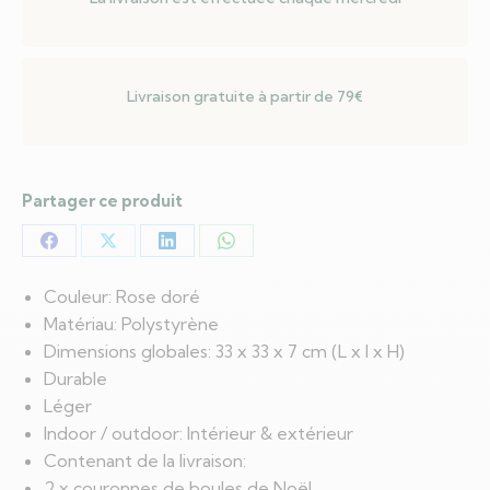
x
33
x
Livraison gratuite à partir de 79€
7
cm
Partager ce produit
Partager
Partager
Partager
Partager
sur
sur
sur
sur
Couleur: Rose doré
Facebook
X
LinkedIn
WhatsApp
Matériau: Polystyrène
Dimensions globales: 33 x 33 x 7 cm (L x l x H)
Durable
Léger
Indoor / outdoor: Intérieur & extérieur
Contenant de la livraison:
2 x couronnes de boules de Noël