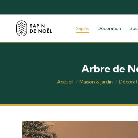
Sapins
Décoration
Bou
Arbre de No
Vous êtes ici :
Accueil
Maison & jardin
Décorat