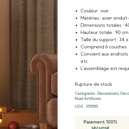
Couleur : noir
Matériau : acier endui
Dimensions totales : 40
Hauteur totale : 90 cm
Taille du support : 34 x
Comprend 6 couches
Convient aux endroits a
etc.
L’assemblage est requ
Rupture de stock
Catégories :
Décorations
,
Déco
Noël Artificiels
UGS :
359595
Paiement 100%
sécurisé