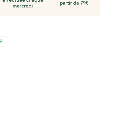
partir de 79€
mercredi
er
Partager
sur
n
WhatsApp