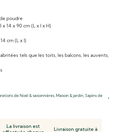
t de poudre
 x 14 x 90 cm (L x l x H)
 14 cm (L x l)
britées tels que les toits, les balcons, les auvents,
is
rations de Noël & saisonnières
,
Maison & jardin
,
Sapins de
La livraison est
Livraison gratuite à
effectuée chaque