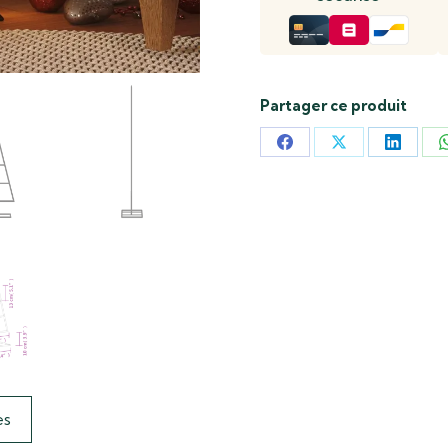
Partager ce produit
Partager
Partager
Partag
sur
sur
sur
Facebook
X
LinkedI
es