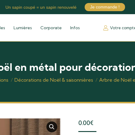
Je commande !
Un sapin coupé = un sapin renouvelé
les
Lumières
Corporate
Infos
Votre compt
ël en métal pour décoratio
ions
Décorations de Noël & saisonnières
Arbre de Noël e
0.00
€