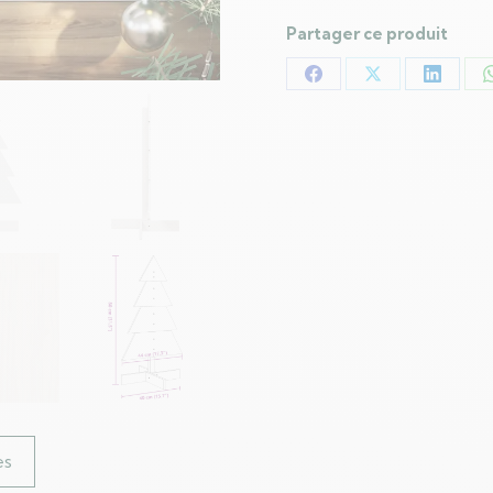
Partager ce produit
Partager
Partager
Partag
sur
sur
sur
Facebook
X
LinkedI
es