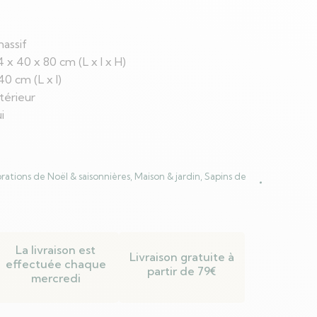
massif
 x 40 x 80 cm (L x l x H)
40 cm (L x l)
térieur
i
rations de Noël & saisonnières
,
Maison & jardin
,
Sapins de
La livraison est
Livraison gratuite à
effectuée chaque
partir de 79€
mercredi