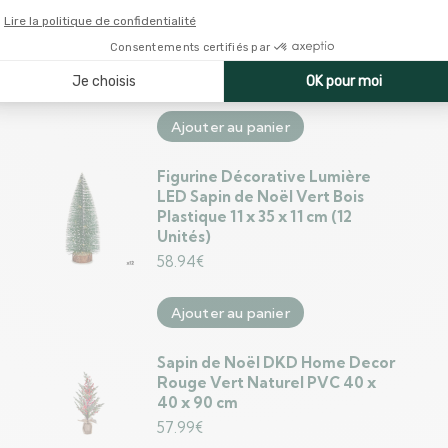
Multicouleur Plastique Foam
Ananas Sapin de Noël 18 x 18 x 30
cm
11.99
€
Ajouter au panier
Figurine Décorative Lumière
LED Sapin de Noël Vert Bois
Plastique 11 x 35 x 11 cm (12
Unités)
58.94
€
Ajouter au panier
Sapin de Noël DKD Home Decor
Rouge Vert Naturel PVC 40 x
40 x 90 cm
57.99
€